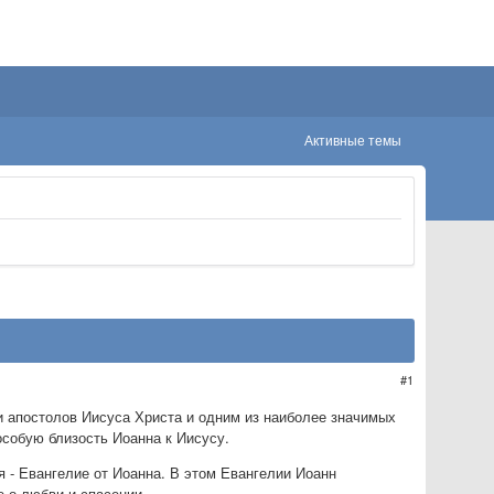
Активные темы
1
и апостолов Иисуса Христа и одним из наиболее значимых
особую близость Иоанна к Иисусу.
я - Евангелие от Иоанна. В этом Евангелии Иоанн
е о любви и спасении.