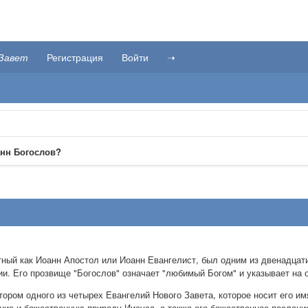
Завет
Регистрация
Войти
➝
нн Богослов?
тный как Иоанн Апостол или Иоанн Евангелист, был одним из двенадцат
ии. Его прозвище "Богослов" означает "любимый Богом" и указывает на 
тором одного из четырех Евангелий Нового Завета, которое носит его им
ние и божественную природу Иисуса, а также его божественное послани