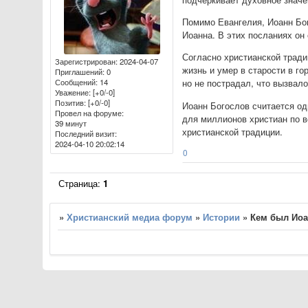
Помимо Евангелия, Иоанн Бог
Иоанна. В этих посланиях он
Согласно христианской тради
Зарегистрирован
: 2024-04-07
жизнь и умер в старости в г
Приглашений:
0
Сообщений:
14
но не пострадал, что вызвало
Уважение:
[+0/-0]
Позитив:
[+0/-0]
Иоанн Богослов считается од
Провел на форуме:
для миллионов христиан по в
39 минут
христианской традиции.
Последний визит:
2024-04-10 20:02:14
0
Страница:
1
»
Христианский медиа форум
»
Истории
»
Кем был Иоа