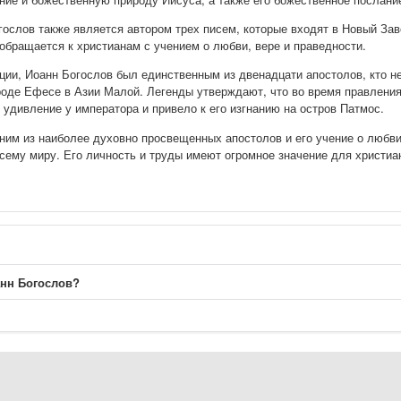
ослов также является автором трех писем, которые входят в Новый Зав
 обращается к христианам с учением о любви, вере и праведности.
ции, Иоанн Богослов был единственным из двенадцати апостолов, кто н
ороде Ефесе в Азии Малой. Легенды утверждают, что во время правлени
 удивление у императора и привело к его изгнанию на остров Патмос.
ним из наиболее духовно просвещенных апостолов и его учение о любв
сему миру. Его личность и труды имеют огромное значение для христиа
нн Богослов?