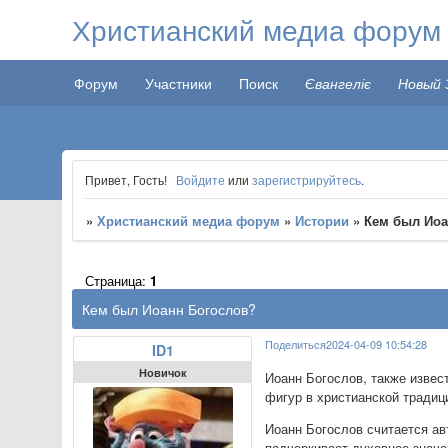
Христианский медиа форум
Форум
Участники
Поиск
Євангеліє
Новый 
Привет, Гость!
Войдите
или
зарегистрируйтесь
.
»
Христианский медиа форум
»
Истории
»
Кем был Иоа
Страница:
1
Кем был Иоанн Богослов?
Поделиться
2024-04-09 10:54:28
ID1
Новичок
Иоанн Богослов, также извес
фигур в христианской традиц
Иоанн Богослов считается ав
подчеркивает духовное значе