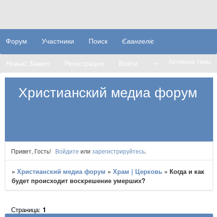
Форум
Участники
Поиск
Євангеліє
Активные темы
Новый Завет
Регистрация
Войти
➝
Христианский медиа форум
Привет, Гость!
Войдите
или
зарегистрируйтесь
.
»
Христианский медиа форум
»
Храм | Церковь
»
Когда и как
будет происходит воскрешение умерших?
Страница:
1