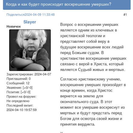
Когда и как будет происходит воскрешение умерших?
Поделиться
2024-04-09 11:33:48
1
Slayer
Вопрос о воскрешении умерших
Новичок
является одним из ключевых в
христианской теологии и
представляет собой веру в
будущее воскрешение всех людей
перед Божьим судом. В
христианстве воскрешение умерших
связано с верой в Христа, который
является Судьей живых и мертвых.
Зарегистрирован
: 2024-04-07
Согласно христианскому учению,
Приглашений:
0
Сообщений:
12
воскрешение умерших произойдет в
Уважение:
[+0/-0]
конце времен, когда Христос
Позитив:
[+0/-0]
вернется на землю для
Провел на форуме:
Не определено
окончательного суда. В этот
Последний визит:
момент все умершие воскреснут из
2024-04-10 19:57:59
мертвых и будут предстать перед
Богом для осмотра своей жизни и
принятия вердикта.