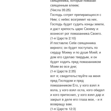
священника, который помазан
священным елеем;
(Числа 35:25)
Господь сотрет препирающихся с
Ним; с небес возгремит на них.
Господь будет судить концы земли,
и даст крепость царю Своему и
вознесет рог помазанника Своего.
(1-я Царств 2:10)
И поставлю Себе священника
верного; он будет поступать по
сердцу Моему и по душе Моей; и
дом его сделаю твердым, и он
будет ходить пред помазанником
Моим во все дни;
(1-я Царств 2:35)
вот я; свидетельствуйте на меня
пред Господом и пред
помазанником Его, у кого взял я
вола, у кого взял осла, кого обидел
и кого притеснил, у кого взял дар и
закрыл в деле его глаза мои, - и я
возвращу вам.
(1-я Царств 12:3)