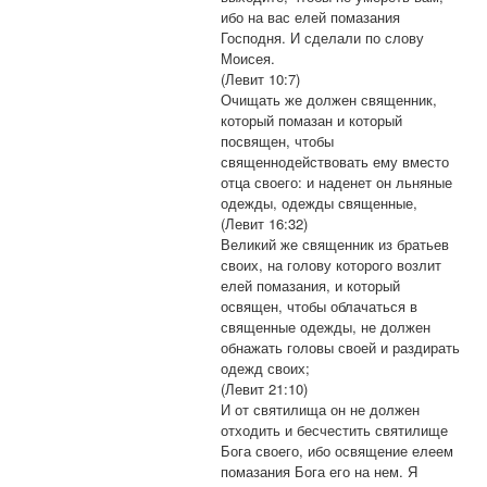
ибо на вас елей помазания
Господня. И сделали по слову
Моисея.
(Левит 10:7)
Очищать же должен священник,
который помазан и который
посвящен, чтобы
священнодействовать ему вместо
отца своего: и наденет он льняные
одежды, одежды священные,
(Левит 16:32)
Великий же священник из братьев
своих, на голову которого возлит
елей помазания, и который
освящен, чтобы облачаться в
священные одежды, не должен
обнажать головы своей и раздирать
одежд своих;
(Левит 21:10)
И от святилища он не должен
отходить и бесчестить святилище
Бога своего, ибо освящение елеем
помазания Бога его на нем. Я