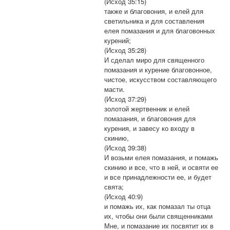
(Исход 35:15)
также и благовония, и елей для
светильника и для составления
елея помазания и для благовонных
курений;
(Исход 35:28)
И сделал миро для священного
помазания и курение благовонное,
чистое, искусством составляющего
масти.
(Исход 37:29)
золотой жертвенник и елей
помазания, и благовония для
курения, и завесу ко входу в
скинию,
(Исход 39:38)
И возьми елея помазания, и помажь
скинию и все, что в ней, и освяти ее
и все принадлежности ее, и будет
свята;
(Исход 40:9)
и помажь их, как помазал ты отца
их, чтобы они были священниками
Мне, и помазание их посвятит их в