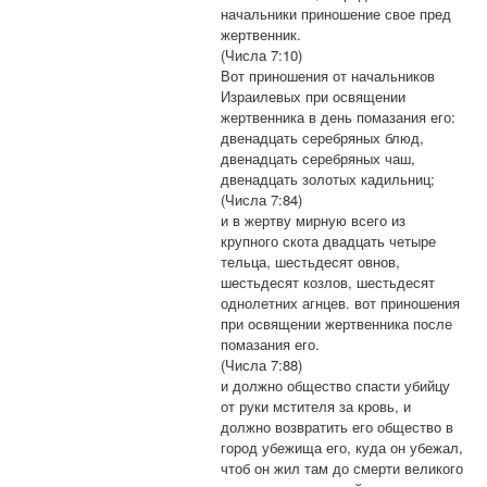
начальники приношение свое пред
жертвенник.
(Числа 7:10)
Вот приношения от начальников
Израилевых при освящении
жертвенника в день помазания его:
двенадцать серебряных блюд,
двенадцать серебряных чаш,
двенадцать золотых кадильниц;
(Числа 7:84)
и в жертву мирную всего из
крупного скота двадцать четыре
тельца, шестьдесят овнов,
шестьдесят козлов, шестьдесят
однолетних агнцев. вот приношения
при освящении жертвенника после
помазания его.
(Числа 7:88)
и должно общество спасти убийцу
от руки мстителя за кровь, и
должно возвратить его общество в
город убежища его, куда он убежал,
чтоб он жил там до смерти великого