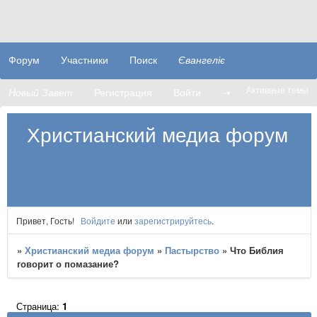
Форум
Участники
Поиск
Євангеліє
Активные темы
Новый Завет
Регистрация
Войти
➝
Христианский медиа форум
Привет, Гость!
Войдите
или
зарегистрируйтесь
.
»
Христианский медиа форум
»
Пастырство
»
Что Библия
говорит о помазание?
Страница:
1