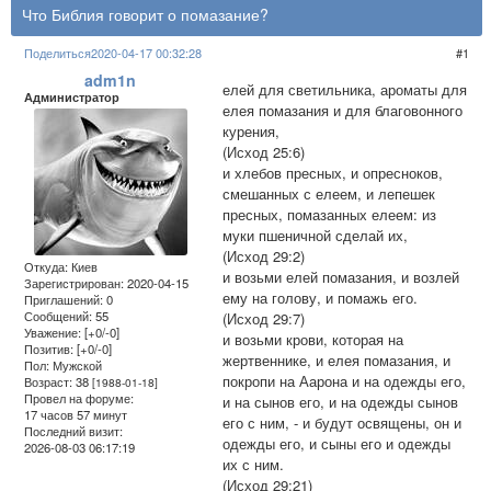
Что Библия говорит о помазание?
Поделиться
2020-04-17 00:32:28
1
adm1n
елей для светильника, ароматы для
Администратор
елея помазания и для благовонного
курения,
(Исход 25:6)
и хлебов пресных, и опресноков,
смешанных с елеем, и лепешек
пресных, помазанных елеем: из
муки пшеничной сделай их,
(Исход 29:2)
Откуда:
Киев
и возьми елей помазания, и возлей
Зарегистрирован
: 2020-04-15
ему на голову, и помажь его.
Приглашений:
0
Сообщений:
55
(Исход 29:7)
Уважение:
[+0/-0]
и возьми крови, которая на
Позитив:
[+0/-0]
жертвеннике, и елея помазания, и
Пол:
Мужской
покропи на Аарона и на одежды его,
Возраст:
38
[1988-01-18]
Провел на форуме:
и на сынов его, и на одежды сынов
17 часов 57 минут
его с ним, - и будут освящены, он и
Последний визит:
одежды его, и сыны его и одежды
2026-08-03 06:17:19
их с ним.
(Исход 29:21)