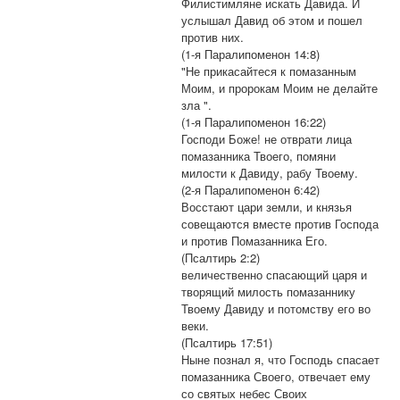
Филистимляне искать Давида. И
услышал Давид об этом и пошел
против них.
(1-я Паралипоменон 14:8)
"Не прикасайтеся к помазанным
Моим, и пророкам Моим не делайте
зла ".
(1-я Паралипоменон 16:22)
Господи Боже! не отврати лица
помазанника Твоего, помяни
милости к Давиду, рабу Твоему.
(2-я Паралипоменон 6:42)
Восстают цари земли, и князья
совещаются вместе против Господа
и против Помазанника Его.
(Псалтирь 2:2)
величественно спасающий царя и
творящий милость помазаннику
Твоему Давиду и потомству его во
веки.
(Псалтирь 17:51)
Ныне познал я, что Господь спасает
помазанника Своего, отвечает ему
со святых небес Своих