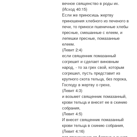
вечное священство в роды их.
(Исход 40:15)
Если же приносишь жертву
приношения хлебного из печеного в
печи, то приноси пшеничные хлебы
пресные, смешанные с елеем, и
лепешки пресные, помазанные
елеем.
(Левит 2:4)
если священник помазанный
согрешит и сделает виновным
народ, - то за грех свой, которым
согрешил, пусть представит из
крупного скота тельца, без порока,
Господу в жертву о грехе,
(Левит 4:3)
и возьмет священник помазанный,
крови тельца и внесет ее в скинию
собрания,
(Левит 4:5)
И внесет священник помазанный
крови тельца в скинию собрания,
(Левит 4:16)
вот приношение от Аарона и сынов