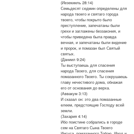
(Иезекииль 28:14)
Семьдесят седмин определены для
народа твоего и святаго города
твоего, чтобы покрыто было
преступление, запечатаны были
грехи и заглажены беззакония, и
чтобы приведена была правда
вечная, и запечатаны были видение
и пророк, и помазан был Святый
святых.
(Даниил 9:24)
Ты выступаешь для спасения
народа Твоего, для спасения
помазанного Твоего. Ты сокрушаешь
главу нечестивого дома, обнажая
его от основания до верха.
(Аввакум 3:13)
И сказал он: это два помазанные
елеем, предстоящие Господу всей
земли.
(Захария 4:14)
Ибо поистине собрались в городе
сем на Святаго Сына Твоего
Иисуса, помазанного Тобою, Ирод и