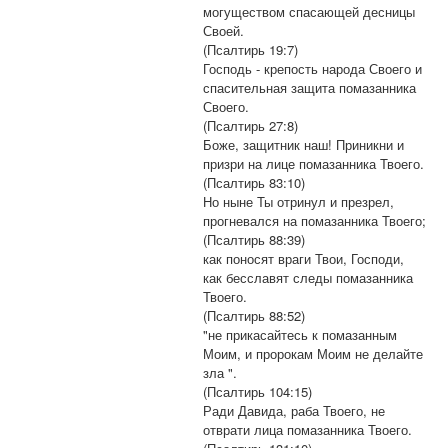
могуществом спасающей десницы
Своей.
(Псалтирь 19:7)
Господь - крепость народа Своего и
спасительная защита помазанника
Своего.
(Псалтирь 27:8)
Боже, защитник наш! Приникни и
призри на лице помазанника Твоего.
(Псалтирь 83:10)
Но ныне Ты отринул и презрел,
прогневался на помазанника Твоего;
(Псалтирь 88:39)
как поносят враги Твои, Господи,
как бесславят следы помазанника
Твоего.
(Псалтирь 88:52)
"не прикасайтесь к помазанным
Моим, и пророкам Моим не делайте
зла ".
(Псалтирь 104:15)
Ради Давида, раба Твоего, не
отврати лица помазанника Твоего.