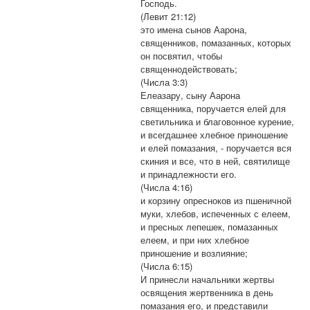
Господь.
(Левит 21:12)
это имена сынов Аарона,
священников, помазанных, которых
он посвятил, чтобы
священнодействовать;
(Числа 3:3)
Елеазару, сыну Аарона
священника, поручается елей для
светильника и благовонное курение,
и всегдашнее хлебное приношение
и елей помазания, - поручается вся
скиния и все, что в ней, святилище
и принадлежности его.
(Числа 4:16)
и корзину опресноков из пшеничной
муки, хлебов, испеченных с елеем,
и пресных лепешек, помазанных
елеем, и при них хлебное
приношение и возлияние;
(Числа 6:15)
И принесли начальники жертвы
освящения жертвенника в день
помазания его, и представили