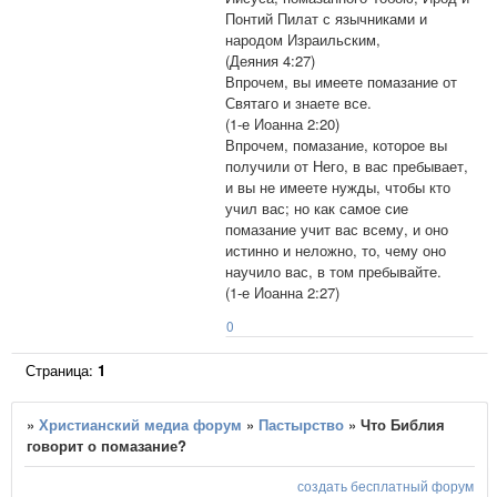
Понтий Пилат с язычниками и
народом Израильским,
(Деяния 4:27)
Впрочем, вы имеете помазание от
Святаго и знаете все.
(1-е Иоанна 2:20)
Впрочем, помазание, которое вы
получили от Него, в вас пребывает,
и вы не имеете нужды, чтобы кто
учил вас; но как самое сие
помазание учит вас всему, и оно
истинно и неложно, то, чему оно
научило вас, в том пребывайте.
(1-е Иоанна 2:27)
0
Страница:
1
»
Христианский медиа форум
»
Пастырство
»
Что Библия
говорит о помазание?
создать бесплатный форум