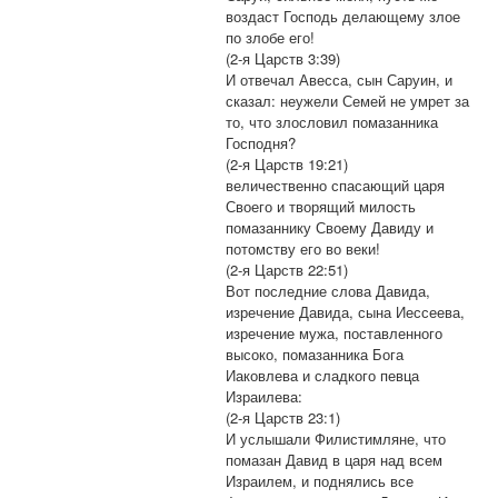
воздаст Господь делающему злое
по злобе его!
(2-я Царств 3:39)
И отвечал Авесса, сын Саруин, и
сказал: неужели Семей не умрет за
то, что злословил помазанника
Господня?
(2-я Царств 19:21)
величественно спасающий царя
Своего и творящий милость
помазаннику Своему Давиду и
потомству его во веки!
(2-я Царств 22:51)
Вот последние слова Давида,
изречение Давида, сына Иессеева,
изречение мужа, поставленного
высоко, помазанника Бога
Иаковлева и сладкого певца
Израилева:
(2-я Царств 23:1)
И услышали Филистимляне, что
помазан Давид в царя над всем
Израилем, и поднялись все