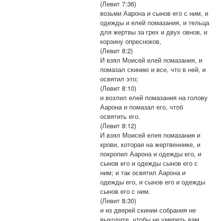
(Левит 7:36)
возьми Аарона и сынов его с ним, и
одежды и елей помазания, и тельца
для жертвы за грех и двух овнов, и
корзину опресноков,
(Левит 8:2)
И взял Моисей елей помазания, и
помазал скинию и все, что в ней, и
освятил это;
(Левит 8:10)
и возлил елей помазания на голову
Аарона и помазал его, чтоб
освятить его.
(Левит 8:12)
И взял Моисей елея помазания и
крови, которая на жертвеннике, и
покропил Аарона и одежды его, и
сынов его и одежды сынов его с
ним; и так освятил Аарона и
одежды его, и сынов его и одежды
сынов его с ним.
(Левит 8:30)
и из дверей скинии собрания не
выходите, чтобы не умереть вам,