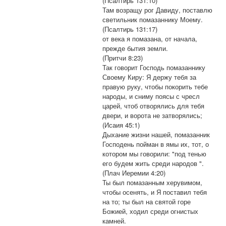
(Псалтирь 131:10)
Там возращу рог Давиду, поставлю
светильник помазаннику Моему.
(Псалтирь 131:17)
от века я помазана, от начала,
прежде бытия земли.
(Притчи 8:23)
Так говорит Господь помазаннику
Своему Киру: Я держу тебя за
правую руку, чтобы покорить тебе
народы, и сниму поясы с чресл
царей, чтоб отворялись для тебя
двери, и ворота не затворялись;
(Исаия 45:1)
Дыхание жизни нашей, помазанник
Господень пойман в ямы их, тот, о
котором мы говорили: "под тенью
его будем жить среди народов ".
(Плач Иеремии 4:20)
Ты был помазанным херувимом,
чтобы осенять, и Я поставил тебя
на то; ты был на святой горе
Божией, ходил среди огнистых
камней.