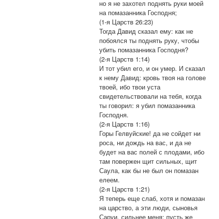
но я не захотел поднять руки моей
на помазанника Господня;
(1-я Царств 26:23)
Тогда Давид сказал ему: как не
побоялся ты поднять руку, чтобы
убить помазанника Господня?
(2-я Царств 1:14)
И тот убил его, и он умер. И сказал
к нему Давид: кровь твоя на голове
твоей, ибо твои уста
свидетельствовали на тебя, когда
ты говорил: я убил помазанника
Господня.
(2-я Царств 1:16)
Горы Гелвуйские! да не сойдет ни
роса, ни дождь на вас, и да не
будет на вас полей с плодами, ибо
там повержен щит сильных, щит
Саула, как бы не был он помазан
елеем.
(2-я Царств 1:21)
Я теперь еще слаб, хотя и помазан
на царство, а эти люди, сыновья
Саруи, сильнее меня; пусть же