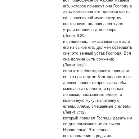
его, которое принесут они Господу в
день помазания его: десятая часть
ефы пшеничной муки в жертву
постоянную, половина сего для
утра и половина для вечера;
(Левит 6:20)
и священник, помазанный на место
его из сынов его, должен совершать
сие: это вечный устав Господа. Вся
она должна быть сожжена;
(Левит 6:22)
если кто в благодарность приносит
ее, то при жертве благодарности он
должен принести пресные хлебы,
смешанные с елеем, и пресные
лепешки, помазанные елеем, и
пшеничную муку, напитанную
елеем, хлебы, смешанные с елеем;
(Левит 7:12)
который повелел Господь давать им
со дня помазания их от сынов
Израилевых. Это вечное
постановление в роды их. -