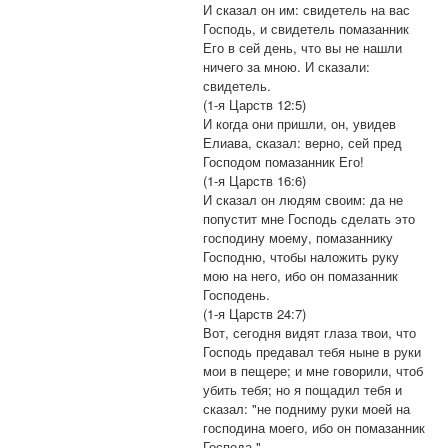
И сказал он им: свидетель на вас
Господь, и свидетель помазанник
Его в сей день, что вы не нашли
ничего за мною. И сказали:
свидетель.
(1-я Царств 12:5)
И когда они пришли, он, увидев
Елиава, сказал: верно, сей пред
Господом помазанник Его!
(1-я Царств 16:6)
И сказал он людям своим: да не
попустит мне Господь сделать это
господину моему, помазаннику
Господню, чтобы наложить руку
мою на него, ибо он помазанник
Господень.
(1-я Царств 24:7)
Вот, сегодня видят глаза твои, что
Господь предавал тебя ныне в руки
мои в пещере; и мне говорили, чтоб
убить тебя; но я пощадил тебя и
сказал: "не подниму руки моей на
господина моего, ибо он помазанник
Господа ".