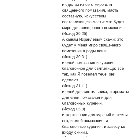
и сделай из сего миро для
священного помазания, масть
составную, искусством
составляющего масти: это будет
миро для священного помазания;
(Исход 30:25)
А сынам Израилевым скажи: это
будет у Меня миро священного
помазания в роды ваши;
(Исход 30:31)
и елей помазания и курение
благовонное для святилища: все
так, как Я повелел тебе, они
сделают.
(Исход 31:11)
и елей для светильника, и ароматы
для елея помазания и для
благовонных курений,
(Исход 35:8)
и жертвенник для курений и шесты
его, и елей помазания, и
благовонные курения, и завесу ко
входу скинии,