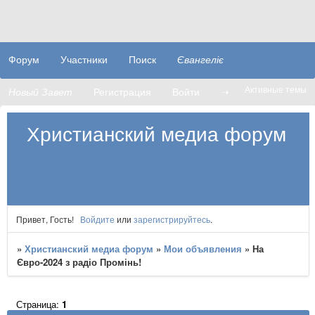
Форум
Участники
Поиск
Євангеліє
Активные темы
Новый Завет
Регистрация
Войти
➝
Христианский медиа форум
Привет, Гость!
Войдите
или
зарегистрируйтесь
.
»
Христианский медиа форум
»
Мои объявления
»
На
Євро-2024 з радіо Промінь!
Страница:
1