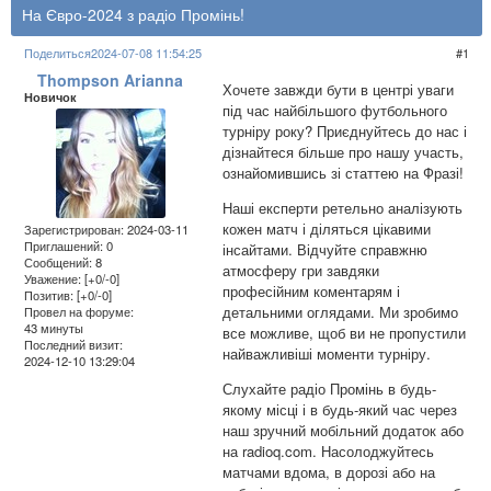
На Євро-2024 з радіо Промінь!
Поделиться
2024-07-08 11:54:25
1
Thompson Arianna
Хочете завжди бути в центрі уваги
Новичок
під час найбільшого футбольного
турніру року? Приєднуйтесь до нас і
дізнайтеся більше про нашу участь,
ознайомившись зі статтею на Фразі!
Наші експерти ретельно аналізують
кожен матч і діляться цікавими
Зарегистрирован
: 2024-03-11
Приглашений:
0
інсайтами. Відчуйте справжню
Сообщений:
8
атмосферу гри завдяки
Уважение:
[+0/-0]
професійним коментарям і
Позитив:
[+0/-0]
детальними оглядами. Ми зробимо
Провел на форуме:
43 минуты
все можливе, щоб ви не пропустили
Последний визит:
найважливіші моменти турніру.
2024-12-10 13:29:04
Слухайте радіо Промінь в будь-
якому місці і в будь-який час через
наш зручний мобільний додаток або
на radioq.com. Насолоджуйтесь
матчами вдома, в дорозі або на