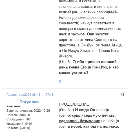
вельможи, и богатые, и
тысяченачальники, и сильные, и
всякий раб, и всякий свободный»
(члены деноминационных
сообществ) начнут прятаться в
пещеры и скалы деноминационных
наук и законов. Они захотят
спрятаться от лица Сидящего на
престоле, а Он Дух, от гнева Агнца,
а Он Иисус Христос – Слово Бога
Живого.
(Отк.6:17)
ибо пришел великий
день гнева
Его
(в греч.
Их
)
, и кто
может устоять?
0
Поделиться
2024-08-13 11:07:46
8
Богуслав
ПРОДОЛЖЕНИЕ
Участник
(Отк.8:1)
И когда Он
снял (в
Зарегистрирован
: 2022-10-26
греч.
открыл
)
седьмую печать,
Приглашений:
0
Сообщений:
167
сделалось безмолвие
на небе (в
Уважение:
[+0/-0]
греч.
в небе
)
, как бы на полчаса.
Позитив:
[+0/-0]