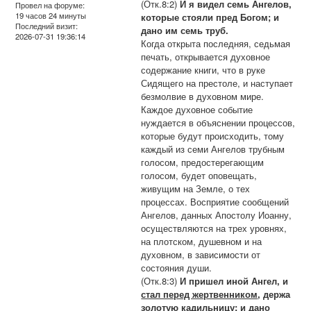
(Отк.8:2)
И я видел семь Ангелов,
Провел на форуме:
19 часов 24 минуты
которые стояли пред Богом; и
Последний визит:
дано им семь труб.
2026-07-31 19:36:14
Когда открыта последняя, седьмая
печать, открывается духовное
содержание книги, что в руке
Сидящего на престоле, и наступает
безмолвие в духовном мире.
Каждое духовное событие
нуждается в объяснении процессов,
которые будут происходить, тому
каждый из семи Ангелов трубным
голосом, предостерегающим
голосом, будет оповещать,
живущим на Земле, о тех
процессах. Восприятие сообщений
Ангелов, данных Апостолу Иоанну,
осуществляются на трех уровнях,
на плотском, душевном и на
духовном, в зависимости от
состояния души.
(Отк.8:3)
И пришел иной Ангел, и
стал перед жертвенником
, держа
золотую кадильницу
; и дано