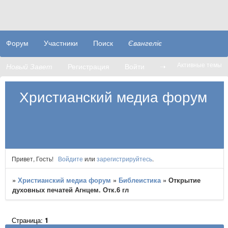
Форум
Участники
Поиск
Євангеліє
Активные темы
Новый Завет
Регистрация
Войти
➝
Христианский медиа форум
Привет, Гость!
Войдите
или
зарегистрируйтесь
.
»
Христианский медиа форум
»
Библеистика
»
Открытие
духовных печатей Агнцем. Отк.6 гл
Страница:
1