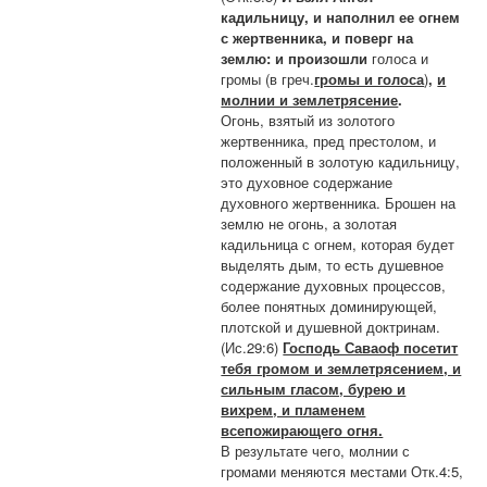
кадильницу, и наполнил ее огнем
с жертвенника, и поверг на
землю: и произошли
голоса и
громы (в греч.
громы и голоса
)
,
и
молнии и землетрясение
.
Огонь, взятый из золотого
жертвенника, пред престолом, и
положенный в золотую кадильницу,
это духовное содержание
духовного жертвенника. Брошен на
землю не огонь, а золотая
кадильница с огнем, которая будет
выделять дым, то есть душевное
содержание духовных процессов,
более понятных доминирующей,
плотской и душевной доктринам.
(Ис.29:6)
Господь Саваоф посетит
тебя громом и землетрясением, и
сильным гласом, бурею и
вихрем, и пламенем
всепожирающего огня.
В результате чего, молнии с
громами меняются местами Отк.4:5,