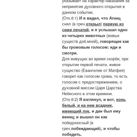
указывает на характер наказания за
непринятие духовного открытия в
данном событии.
(Отк.6:1)
И я видел, что Агнец
снял (в греч.
открыл
)
первую из
семи печатей
, и я услышал одно
из четырех животных
(живых
существ доб.мной)
, говорящее как
бы громовым голосом: иди и
смотри.
Для живущих во время скорби, при
открытии первой печати, живое
существо (Евангелие от Матфея)
говорит как голосом грома, то есть
голосом с предостережением, о
духовной миссии Царя Царства
Небесного в этом времени.
(Отк.6:2)
Я взглянул, и вот,
конь
белый, и на нем всадник,
имеющий лук
, и дан был ему
венец; и вышел он как
победоносный (в
греч.
побеждающий
)
, и чтобы
победить.