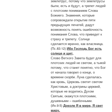
землетрус, потому что землетрусы
были, есть и будут, а трепет людей
с плотским пониманием Слова
Божиего. Знамения, которые
сопровождали открытие пяти
предыдущих печатей, дадут
возможность понять ошибочность
понимания Слова, что приведет к
страху и трепету. Солнце
сделается мрачно, как власяница.
(Пс.83:12)
Ибо Господь Бог есть
солнце и щит,
Слово Ветхого Завета будет для
плотских людей не светом, а тьмой
потому, что станет понятно, что Бог
от начала говорил о конце, о
времени скорби. Луна сделалась
как кровь, Церковь светит светом
Христовым, а доктрины церквей,
которые не водились Духом
Святым, окажутся плотскими,
душевными – ошибочными.
(Ин.9:5)
Доколе Я в мире, Я свет
миру.