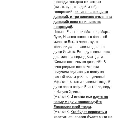
посреди четырех животных
(живых существ доб.мной)
,
говорящий:
хиникс пшеницы за
динарий, и три хиникса ячменя за
динарий; елея же и вина не
повреждай
.
Четыре Евангелии (Матфея, Марка,
Луки, Иоанна) говорят о большой
милости Бога к человеку, о
желании дать спасение для его
души Ин.3:16. Есть духовная пища
для мира на период благодати –
"Хиникс пшеницы за динарий". В
винограднике все работники
получили одинаковую плату за
разный объем работы – динарий
Мф.20:1-16, так и спасение каждой
души через веру в Евангелие, веру
в Иисуса Христа.
(Мк.16:15)
И сказал им:
идите по
всему миру и проповедуйте
Евангелие всей твари
.
(Мк.16:16)
Кто будет веровать и
креститься, спасен будет; а кто не