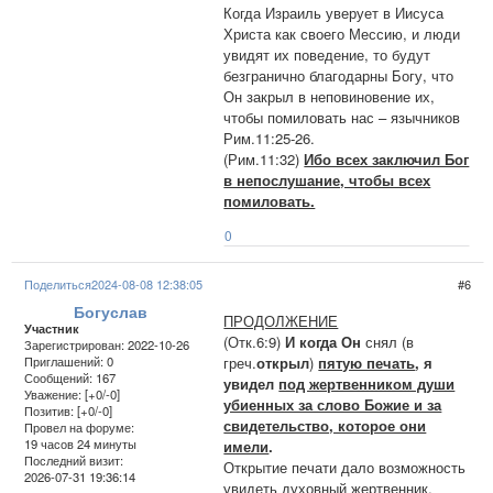
Когда Израиль уверует в Иисуса
Христа как своего Мессию, и люди
увидят их поведение, то будут
безгранично благодарны Богу, что
Он закрыл в неповиновение их,
чтобы помиловать нас – язычников
Рим.11:25-26.
(Рим.11:32)
Ибо всех заключил Бог
в непослушание, чтобы всех
помиловать.
0
Поделиться
2024-08-08 12:38:05
6
Богуслав
ПРОДОЛЖЕНИЕ
Участник
(Отк.6:9)
И когда Он
снял (в
Зарегистрирован
: 2022-10-26
греч.
открыл
)
пятую печать
, я
Приглашений:
0
Сообщений:
167
увидел
под жертвенником души
Уважение:
[+0/-0]
убиенных за слово Божие и за
Позитив:
[+0/-0]
свидетельство, которое они
Провел на форуме:
19 часов 24 минуты
имели
.
Последний визит:
Открытие печати дало возможность
2026-07-31 19:36:14
увидеть духовный жертвенник,