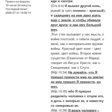
иди и смотри.
Провел на форуме:
19 часов 24 минуты
(Отк.6:4)
И вышел другой конь,
Последний визит:
рыжий (в греч.
огненно – красный
)
;
2026-07-31 19:36:14
и
сидящему на нем дано взять
мир с земли, и чтобы убивали
друг друга; и дан ему большой
меч
.
Этот стих вызывает у нас мысль о
войне плотской, о гибели людей, о
мече, как о материальном оружии
войны. Красный цвет коня – цвет
крови, цвет войны. Второе живое
существо (Евангелие от Марка)
говорит об Иисусе Христе, как о
Священнике, как о Слуге.
(Мф.10:34)
Не думайте, что Я
пришел принести мир на землю;
не мир пришел Я принести, но
меч,
(Мф.10:35)
ибо Я пришел
разделить человека с отцом его,
и дочь с матерью ее, и невестку
со свекровью ее.
(Мф.10:36)
И враги человеку –