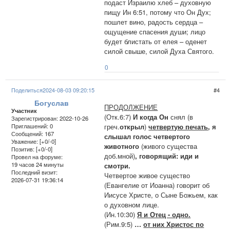
подаст Израилю хлеб – духовную
пищу Ин 6:51, потому что Он Дух;
пошлет вино, радость сердца –
ощущение спасения души; лицо
будет блистать от елея – оденет
силой свыше, силой Духа Святого.
0
Поделиться
2024-08-03 09:20:15
4
Богуслав
ПРОДОЛЖЕНИЕ
Участник
(Отк.6:7)
И когда Он
снял (в
Зарегистрирован
: 2022-10-26
греч.
открыл
)
четвертую печать
, я
Приглашений:
0
Сообщений:
167
слышал голос четвертого
Уважение:
[+0/-0]
животного
(живого существа
Позитив:
[+0/-0]
доб.мной)
, говорящий: иди и
Провел на форуме:
19 часов 24 минуты
смотри.
Последний визит:
Четвертое живое существо
2026-07-31 19:36:14
(Евангелие от Иоанна) говорит об
Иисусе Христе, о Сыне Божьем, как
о духовном лице.
(Ин.10:30)
Я и Отец - одно.
(Рим.9:5)
…
от них Христос по