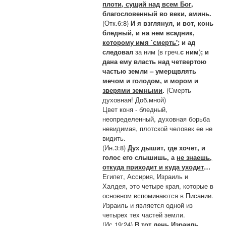
плоти, сущий над всем Бог
,
благословенный во веки, аминь.
(Отк.6:8)
И я взглянул, и вот, конь
бледный, и на нем всадник,
которому имя `смерть'
; и ад
следовал
за ним (в греч.
с ним
)
; и
дана ему власть над четвертою
частью земли – умерщвлять
мечом
и
голодом
, и
мором
и
зверями земными
.
(Смерть
духовная! Доб.мной)
Цвет коня - бледный,
неопределенный, духовная борьба
невидимая, плотской человек ее не
видить.
(Ин.3:8)
Дух дышит, где хочет, и
голос его слышишь, а
не знаешь,
откуда приходит и куда уходит
…
Египет, Ассирия, Израиль и
Халдея, это четыре края, которые в
основном вспоминаются в Писании.
Израиль и является одной из
четырех тех частей земли.
(Ис.19:24)
В тот день
Израиль