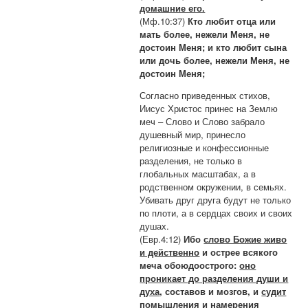
домашние его.
(Мф.10:37)
Кто любит отца или
мать более, нежели Меня, не
достоин Меня; и кто любит сына
или дочь более, нежели Меня, не
достоин Меня;
Согласно приведенных стихов,
Иисус Христос принес на Землю
меч – Слово и Слово забрало
душевный мир, принесло
религиозные и конфессионные
разделения, не только в
глобальных масштабах, а в
родственном окружении, в семьях.
Убивать друг друга будут не только
по плоти, а в сердцах своих и своих
душах.
(Евр.4:12)
Ибо
слово Божие живо
и действенно
и острее всякого
меча обоюдоострого:
оно
проникает до разделения души и
духа
, составов и мозгов, и
судит
помышления и намерения