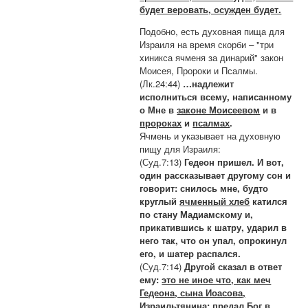
будет веровать, осужден будет.
Подобно, есть духовная пища для
Израиля на время скорби – "три
хиникса ячменя за динарий" закон
Моисея, Пророки и Псалмы.
(Лк.24:44)
…надлежит
исполниться всему, написанному
о Мне в
законе Моисеевом
и в
пророках
и
псалмах
.
Ячмень и указывает на духовную
пищу для Израиля:
(Суд.7:13)
Гедеон пришел. И вот,
один рассказывает другому сон и
говорит: снилось мне, будто
круглый
ячменный хлеб
катился
по стану Мадиамскому и,
прикатившись к шатру, ударил в
него так, что он упал, опрокинул
его, и шатер распался.
(Суд.7:14)
Другой сказал в ответ
ему:
это не иное что, как меч
Гедеона, сына Иоасова,
Израильтянина; предал Бог в