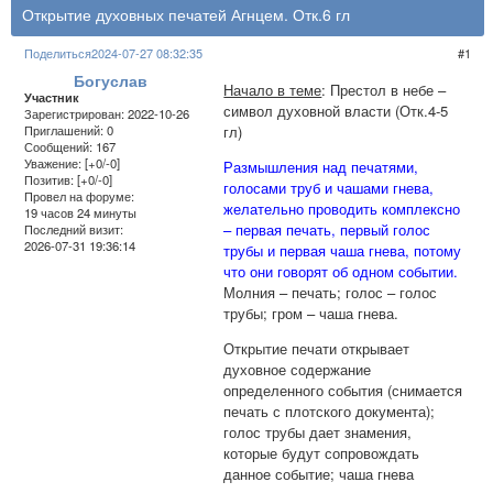
Открытие духовных печатей Агнцем. Отк.6 гл
Поделиться
2024-07-27 08:32:35
1
Богуслав
Начало в теме
: Престол в небе –
Участник
символ духовной власти (Отк.4-5
Зарегистрирован
: 2022-10-26
гл)
Приглашений:
0
Сообщений:
167
Уважение:
[+0/-0]
Размышления над печатями,
Позитив:
[+0/-0]
голосами труб и чашами гнева,
Провел на форуме:
желательно проводить комплексно
19 часов 24 минуты
– первая печать, первый голос
Последний визит:
2026-07-31 19:36:14
трубы и первая чаша гнева, потому
что они говорят об одном событии.
Молния – печать; голос – голос
трубы; гром – чаша гнева.
Открытие печати открывает
духовное содержание
определенного события (снимается
печать с плотского документа);
голос трубы дает знамения,
которые будут сопровождать
данное событие; чаша гнева