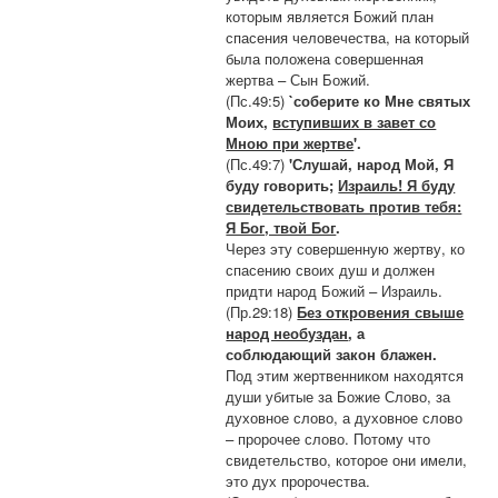
которым является Божий план
спасения человечества, на который
была положена совершенная
жертва – Сын Божий.
(Пс.49:5)
`соберите ко Мне святых
Моих,
вступивших в завет со
Мною при жертве
'.
(Пс.49:7)
'Слушай, народ Мой, Я
буду говорить;
Израиль! Я буду
свидетельствовать против тебя:
Я Бог, твой Бог
.
Через эту совершенную жертву, ко
спасению своих душ и должен
придти народ Божий – Израиль.
(Пр.29:18)
Без откровения свыше
народ необуздан
, а
соблюдающий закон блажен.
Под этим жертвенником находятся
души убитые за Божие Слово, за
духовное слово, а духовное слово
– пророчее слово. Потому что
свидетельство, которое они имели,
это дух пророчества.