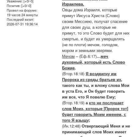
Уважение:
[+0/-0]
Израилева.
Позитив:
[+0/-0]
Овцы дома Израиля, которые
Провел на форуме:
19 часов 24 минуты
примут Иисуса Христа (Слово)
Последний визит:
своим Мессиею, получат спасение
2026-07-31 19:36:14
для своих душ, а которые не
примут, то это Слово будет для них
смертью, и будет их умерщвлять
(не по плоти) мечом, голодом,
мором и земными зверями.
Мечом
– (Еф.6:17)
…
меч
духовный, который есть Слово
Божие
.
(Втор.18:18)
Я воздвигну им
Пророка из среды братьев их
,
такого как ты, и вложу слова Мои
в уста Его, и Он будет говорить
им все, что Я повелю Ему;
(Втор.18:19)
а
кто не послушает
слов Моих, которые [Пророк тот]
будет говорить Моим именем, с
того Я взыщу
;
(Ин.12:48)
Отвергающий Меня и не
принимающий слов Моих имеет