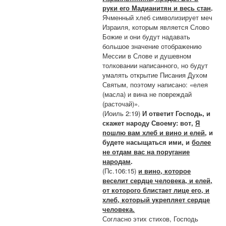
руки его Мадианитян и весь стан
.
Ячменный хлеб символизирует меч
Израиля, которым является Слово
Божие и они будут надавать
большое значение отображению
Мессии в Слове и душевном
толковании написанного, но будут
умалять открытие Писания Духом
Святым, поэтому написано: «елея
(масла) и вина не повреждай
(расточай)».
(Иоиль 2:19)
И ответит Господь, и
скажет народу Своему: вот,
Я
пошлю вам хлеб и вино и елей
, и
будете насыщаться ими, и
более
не отдам вас на поругание
народам
.
(Пс.106:15)
и вино, которое
веселит сердце человека, и елей,
от которого блистает лице его, и
хлеб, который укрепляет сердце
человека.
Согласно этих стихов, Господь