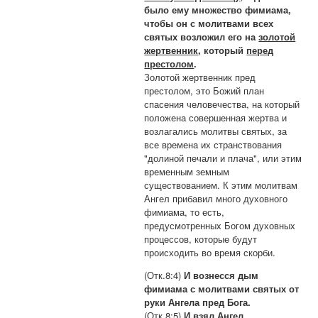
было ему множество фимиама,
чтобы он с молитвами всех
святых возложил его на
золотой
жертвенник
, который
перед
престолом
.
Золотой жертвенник пред
престолом, это Божий план
спасения человечества, на который
положена совершенная жертва и
возлагались молитвы святых, за
все времена их странствования
"долиной печали и плача", или этим
временным земным
существованием. К этим молитвам
Ангел прибавил много духовного
фимиама, то есть,
предусмотренных Богом духовных
процессов, которые будут
происходить во время скорби.
(Отк.8:4)
И вознесся дым
фимиама с молитвами святых от
руки Ангела пред Бога.
(Отк.8:5)
И взял Ангел