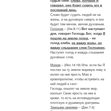
судью себе:
слово, которое Я
говорил, оно будет судить его в
последний день
.
Слово будет судить людей не на
жизнь, а на духовную смерть и оно
будет тем мечом, мечом духовным.
Голодом
– (Ам.8:11)
Вот наступают
дни, говорит Господь Бог, когда
Я
пошлю на землю голод
, - не
голод хлеба,
не жажду воды, но
жажду слышания слов Господних
.
Наступит голод и жажда слышания
духовных слов,
Мором
– (Иез.14:19) Или, если бы Я
послал на ту землю моровую язву и
излил на нее ярость Мою в
кровопролитии, чтобы истребить на
ней людей и скот:
Господь пошлет на землю мор,
изольет Свою ярость на нее в
крови, то есть на исповедующих
плотскую и душевную доктрины.
Земными зверями
– (Дан.7:4)