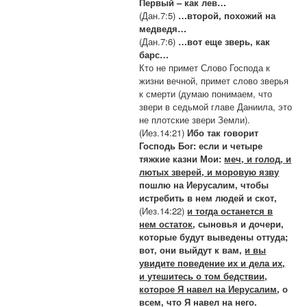
Первый – как лев…
(Дан.7:5)
…второй, похожий на
медведя…
(Дан.7:6)
…вот еще зверь, как
барс…
Кто не примет Слово Господа к
жизни вечной, примет слово зверья
к смерти (думаю понимаем, что
звери в седьмой главе Даниила, это
не плотские звери Земли).
(Иез.14:21)
Ибо так говорит
Господь Бог: если и четыре
тяжкие казни Мои:
меч, и голод, и
лютых зверей, и моровую язву
пошлю на Иерусалим, чтобы
истребить в нем людей и скот,
(Иез.14:22)
и тогда останется в
нем остаток
, сыновья и дочери,
которые будут выведены оттуда;
вот, они выйдут к вам,
и вы
увидите поведение их и дела их,
и утешитесь о том бедствии,
которое Я навел на Иерусалим
, о
всем, что Я навел на него.