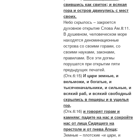
свившись как свиток; и всякая
гора и остров двинулись с мест
своих.
Небо скрылось – закроется
духовное открытие Слова Ам.8:11.
В душевном, человеческом море
находятся деноминационные
острова со своими горами, со
своими науками, законами,
правилами. Все эти догмы
порушатся при открытии пяти
предыдущих печатей.
(Отк.6:15)
И цари земные, и
вельможи, и богатые, и
тысяченачальники, и сильные, и
всякий раб, и всякий свободный
скрылись в пещеры и в ущелья
гор
,
(Отк.6:16)
и говорят горам и
камням: падите на нас и сокройте
нас от лица Сидящего на
престоле и от гнева Агнца;
Земные – плотские «и цари, и