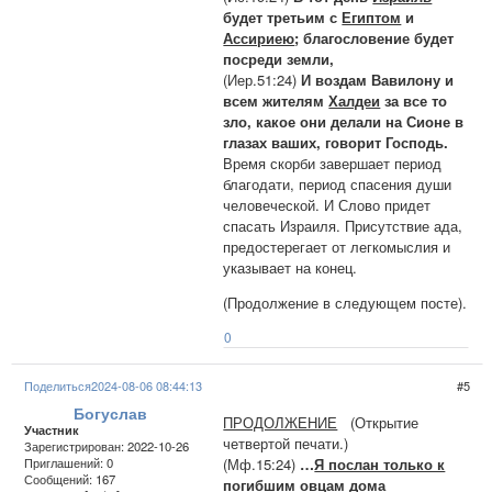
будет третьим с
Египтом
и
Ассириею
; благословение будет
посреди земли,
(Иер.51:24)
И воздам Вавилону и
всем жителям
Халдеи
за все то
зло, какое они делали на Сионе в
глазах ваших, говорит Господь.
Время скорби завершает период
благодати, период спасения души
человеческой. И Слово придет
спасать Израиля. Присутствие ада,
предостерегает от легкомыслия и
указывает на конец.
(Продолжение в следующем посте).
0
Поделиться
2024-08-06 08:44:13
5
Богуслав
ПРОДОЛЖЕНИЕ
(Открытие
Участник
четвертой печати.)
Зарегистрирован
: 2022-10-26
(Мф.15:24)
…
Я послан только к
Приглашений:
0
Сообщений:
167
погибшим овцам дома