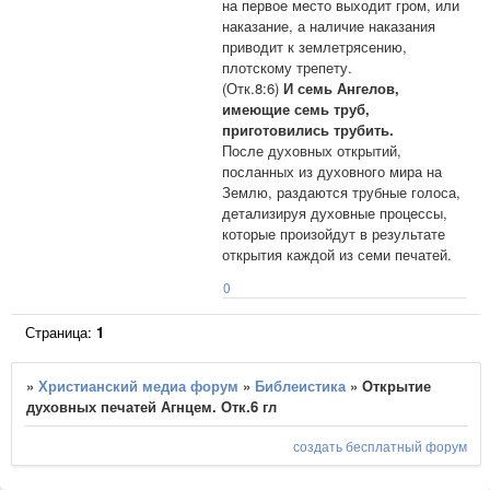
на первое место выходит гром, или
наказание, а наличие наказания
приводит к землетрясению,
плотскому трепету.
(Отк.8:6)
И семь Ангелов,
имеющие семь труб,
приготовились трубить.
После духовных открытий,
посланных из духовного мира на
Землю, раздаются трубные голоса,
детализируя духовные процессы,
которые произойдут в результате
открытия каждой из семи печатей.
0
Страница:
1
»
Христианский медиа форум
»
Библеистика
»
Открытие
духовных печатей Агнцем. Отк.6 гл
создать бесплатный форум