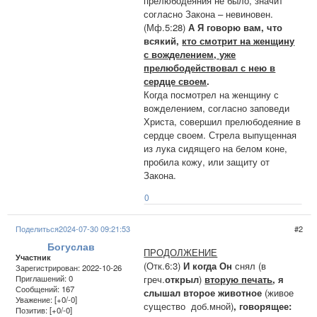
прелюбодеяния не было, значит
согласно Закона – невиновен.
(Мф.5:28)
А Я говорю вам, что
всякий,
кто смотрит на женщину
с вожделением, уже
прелюбодействовал с нею в
сердце своем
.
Когда посмотрел на женщину с
вожделением, согласно заповеди
Христа, совершил прелюбодеяние в
сердце своем. Стрела выпущенная
из лука сидящего на белом коне,
пробила кожу, или защиту от
Закона.
0
Поделиться
2024-07-30 09:21:53
2
Богуслав
ПРОДОЛЖЕНИЕ
Участник
(Отк.6:3)
И когда Он
снял (в
Зарегистрирован
: 2022-10-26
греч.
открыл
)
вторую печать
, я
Приглашений:
0
Сообщений:
167
слышал второе животное
(живое
Уважение:
[+0/-0]
существо доб.мной)
, говорящее:
Позитив:
[+0/-0]