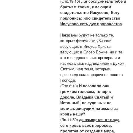
(Отк.19:10)
…я сослужитель тебе и
братьям твоим, имеющим
свидетельство Иисусово; Богу
поклонись;
ибо свидетельство
Иисусово есть дух пророчества
.
Наказаны будут не только те,
которые физически убивали
верующих в Иисуса Христа,
верующих в Слово Божие, но и те,
кто в сердцах своих презирали и
насмехались над водимыми Духом
Святым, над теми, которые
проповедывали пророчее слово от
Господа.
(Отк.6:10)
И возопили они
громким голосом, говоря:
доколе, Владыка Святый и
Истинный, не судишь и не
мстишь живущим на земле за
кровь нашу?
(Лк.11:50)
да взыщется от рода
сего кровь всех пророков,
пролитая от создания мира
,