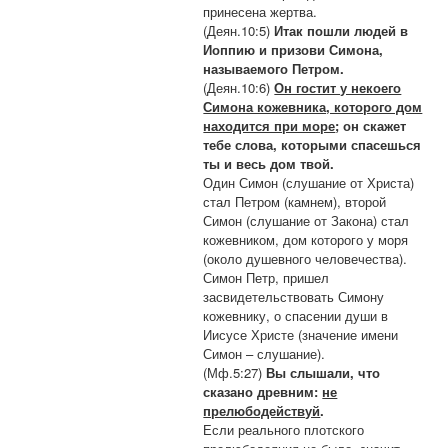
принесена жертва.
(Деян.10:5)
Итак пошли людей в
Иоппию и призови Симона,
называемого Петром.
(Деян.10:6)
Он гостит у некоего
Симона кожевника, которого дом
находится при море
; он скажет
тебе слова, которыми спасешься
ты и весь дом твой.
Один Симон (слушание от Христа)
стал Петром (камнем), второй
Симон (слушание от Закона) стал
кожевником, дом которого у моря
(около душевного человечества).
Симон Петр, пришел
засвидетельствовать Симону
кожевнику, о спасении души в
Иисусе Христе (значение имени
Симон – слушание).
(Мф.5:27)
Вы слышали, что
сказано древним:
не
прелюбодействуй
.
Если реального плотского