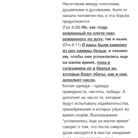
Несогласие между плотскими,
душевными и духовными, было от
начала человечества, и эта борьба
продолжается.
(Гал.4:29)
Но, как тогда
рожденный по плоти гнал
рожденного по духу
, так и ныне.
(Отк.6:11)
И даны были каждому
из них одежды белые
, и сказано
им, чтобы они успокоились еще
на малое время,
пока и
сотрудники их и братья их,
которые будут убиты, как и они,
дополнят число
.
Белая одежда – одежда
праведности, чистоты, победы. А
дополнят их число те, которые
будут испытывать издевательства,
пренебрежение и которых убьют во
время скорби. Высказывание
"успокоились еще на малое время"
говорит о том, что после смерти,
души находятся в местах ожидания