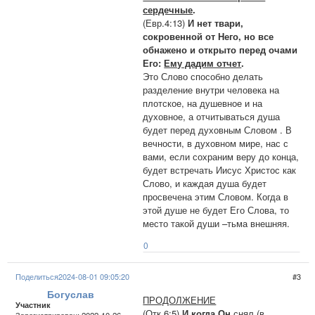
сердечные
.
(Евр.4:13)
И нет твари,
сокровенной от Него, но все
обнажено и открыто перед очами
Его:
Ему дадим отчет
.
Это Слово способно делать
разделение внутри человека на
плотское, на душевное и на
духовное, а отчитываться душа
будет перед духовным Словом . В
вечности, в духовном мире, нас с
вами, если сохраним веру до конца,
будет встречать Иисус Христос как
Слово, и каждая душа будет
просвечена этим Словом. Когда в
этой душе не будет Его Слова, то
место такой души –тьма внешняя.
0
Поделиться
2024-08-01 09:05:20
3
Богуслав
ПРОДОЛЖЕНИЕ
Участник
(Отк.6:5)
И когда Он
снял (в