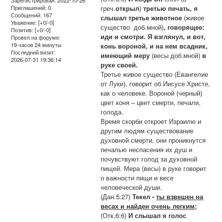
Зарегистрирован
: 2022-10-26
греч.
открыл
)
третью печать, я
Приглашений:
0
Сообщений:
167
слышал третье животное
(живое
Уважение:
[+0/-0]
существо доб.мной)
, говорящее:
Позитив:
[+0/-0]
иди и смотри. Я взглянул, и вот,
Провел на форуме:
19 часов 24 минуты
конь вороной, и на нем всадник,
Последний визит:
имеющий меру
(весы доб.мной)
в
2026-07-31 19:36:14
руке своей.
Третье живое существо (Евангелие
от Луки), говорит об Иисусе Христе,
как о человеке. Вороной (черный)
цвет коня – цвет смерти, печали,
голода.
Время скорби откроет Израилю и
другим людям существование
духовной смерти, они проникнутся
печалью неспасения их душ и
почувствуют голод за духовной
пищей. Мера (весы) в руке говорит
о важности пищи и весе
человеческой души.
(Дан.5:27)
Текел -
ты взвешен на
весах и найден очень легким
;
(Отк.6:6)
И слышал я голос