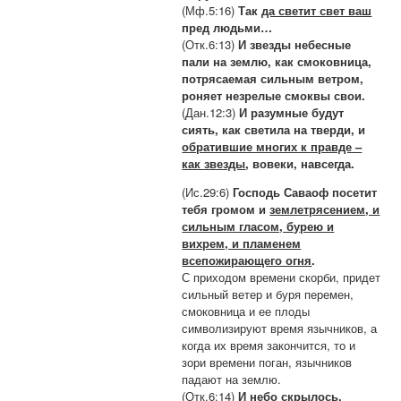
(Мф.5:16)
Так
да светит свет ваш
пред людьми…
(Отк.6:13)
И звезды небесные
пали на землю, как смоковница,
потрясаемая сильным ветром,
роняет незрелые смоквы свои.
(Дан.12:3)
И разумные будут
сиять, как светила на тверди, и
обратившие многих к правде –
как звезды
, вовеки, навсегда.
(Ис.29:6)
Господь Саваоф посетит
тебя громом и
землетрясением, и
сильным гласом, бурею и
вихрем, и пламенем
всепожирающего огня
.
С приходом времени скорби, придет
сильный ветер и буря перемен,
смоковница и ее плоды
символизируют время язычников, а
когда их время закончится, то и
зори времени поган, язычников
падают на землю.
(Отк.6:14)
И небо скрылось,