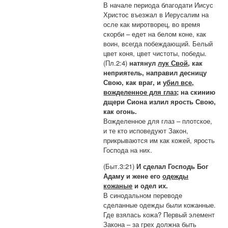
В начале периода благодати Иисус
Христос въезжал в Иерусалим на
осле как миротворец, во время
скорби – едет на белом коне, как
воин, всегда побеждающий. Белый
цвет коня, цвет чистоты, победы.
(Пл.2:4)
натянул
лук Свой
, как
неприятель, направил десницу
Свою, как враг, и
убил все,
вожделенное для глаз
; на скинию
дщери Сиона излил ярость Свою,
как огонь.
Вожделенное для глаз – плотское,
и те кто исповедуют Закон,
прикрываются им как кожей, ярость
Господа на них.
(Быт.3:21)
И сделал Господь Бог
Адаму и жене его
одежды
кожаные
и одел их.
В синодальном переводе
сделанные одежды были кожанные.
Где взялась кожа? Первый элемент
Закона – за грех должна быть