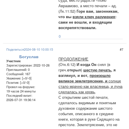
суда, место радости –лоно
Авраамово, а место печали – ад.
(Лк.11:52)
Горе вам, законникам,
что вы
взяли ключ разумения
:
сами не вошли, и входящим
воспрепятствовали.
0
Поделиться
2024-08-10 10:00:15
7
Богуслав
ПРОДОЛЖЕНИЕ
Участник
(Отк.6:12)
И когда Он
снял (в
Зарегистрирован
: 2022-10-26
греч.
открыл
)
шестую печать
, я
Приглашений:
0
Сообщений:
167
взглянул, и вот,
произошло
Уважение:
[+0/-0]
великое землетрясение, и
солнце
Позитив:
[+0/-0]
стало мрачно как власяница, и луна
Провел на форуме:
19 часов 24 минуты
сделалась как кровь
.
Последний визит:
С открытием шестой печати,
2026-07-31 19:36:14
сделалось видимым и понятным
духовное содержание шестого
события, описанного в средине
книги, которая в руке Сидящего на
престоле. Землетрясение, это не