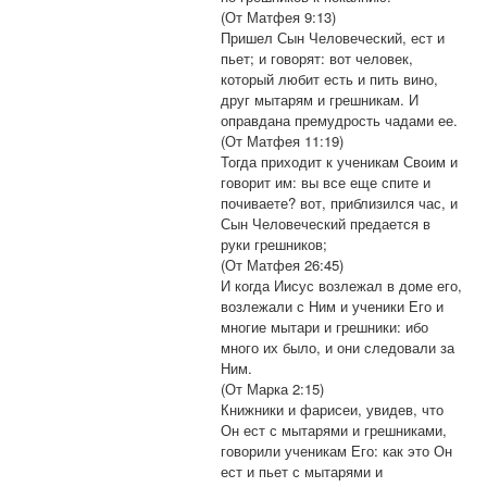
(От Матфея 9:13)
Пришел Сын Человеческий, ест и
пьет; и говорят: вот человек,
который любит есть и пить вино,
друг мытарям и грешникам. И
оправдана премудрость чадами ее.
(От Матфея 11:19)
Тогда приходит к ученикам Своим и
говорит им: вы все еще спите и
почиваете? вот, приблизился час, и
Сын Человеческий предается в
руки грешников;
(От Матфея 26:45)
И когда Иисус возлежал в доме его,
возлежали с Ним и ученики Его и
многие мытари и грешники: ибо
много их было, и они следовали за
Ним.
(От Марка 2:15)
Книжники и фарисеи, увидев, что
Он ест с мытарями и грешниками,
говорили ученикам Его: как это Он
ест и пьет с мытарями и