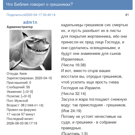
Что Библия говорит о грешниках?
Поделиться
2020-04-17 00:40:14
1
adm1n
кадильницы грешников сих смертью
Администратор
их, и пусть разобьют их в листы
для покрытия жертвенника, ибо они
принесли их пред лице Господа, и
они сделались освященными; и
будут они знамением для сынов
Израилевых.
(Числа 16:38)
И вот, вместо отцов ваших
Откуда:
Киев
восстали вы, отродье грешников,
Зарегистрирован
: 2020-04-15
чтоб усилить еще ярость гнева
Приглашений:
0
Сообщений:
55
Господня на Израиля.
Уважение:
[+0/-0]
(Числа 32:14)
Позитив:
[+0/-0]
Засуха и жара поглощают снежную
Пол:
Мужской
воду: так преисподняя - грешников.
Возраст:
38
[1988-01-18]
Провел на форуме:
(Иов 24:19)
17 часов 57 минут
Потому не устоят нечестивые на
Последний визит:
суде, и грешники - в собрании
2026-08-03 06:17:19
праведных.
(Псалтирь 1:5)