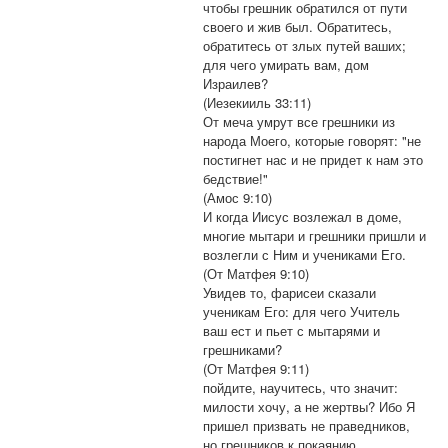
чтобы грешник обратился от пути
своего и жив был. Обратитесь,
обратитесь от злых путей ваших;
для чего умирать вам, дом
Израилев?
(Иезекииль 33:11)
От меча умрут все грешники из
народа Моего, которые говорят: "не
постигнет нас и не придет к нам это
бедствие!"
(Амос 9:10)
И когда Иисус возлежал в доме,
многие мытари и грешники пришли и
возлегли с Ним и учениками Его.
(От Матфея 9:10)
Увидев то, фарисеи сказали
ученикам Его: для чего Учитель
ваш ест и пьет с мытарями и
грешниками?
(От Матфея 9:11)
пойдите, научитесь, что значит:
милости хочу, а не жертвы? Ибо Я
пришел призвать не праведников,
но грешников к покаянию.