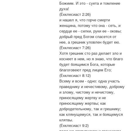
Божиим. И это - суета и томление
духа!
(Екклесиаст 2:26)
и нашел я, что горче смерти
женщина, потому что она - сеть, и
сердце ее - силки, руки ее - оковы;
добрый пред Богом спасется от
нее, а грешник уловлен будет ею.
(Екклесиаст 7:26)
Хотя грешник сто раз делает зло и
коснеет в нем, но я знаю, что благо
будет боящимся Бога, которые
благоговеют пред лицем Его;
(Екклесиаст 8:12)
Всему и всем - одно: одна участь
праведнику и нечестивому, доброму
и злому, чистому и нечистому,
приносящему жертву и не
приносящему жертвы; как
добродетельному, так и грешнику;
как клянущемуся, так и боящемуся
клятвы.
(Екклесиаст 9:2)
всем же отступникам и грешникам -