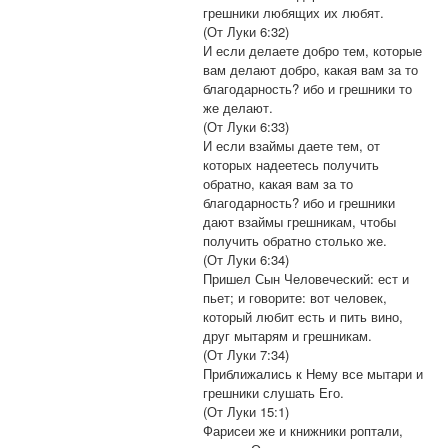
грешники любящих их любят.
(От Луки 6:32)
И если делаете добро тем, которые
вам делают добро, какая вам за то
благодарность? ибо и грешники то
же делают.
(От Луки 6:33)
И если взаймы даете тем, от
которых надеетесь получить
обратно, какая вам за то
благодарность? ибо и грешники
дают взаймы грешникам, чтобы
получить обратно столько же.
(От Луки 6:34)
Пришел Сын Человеческий: ест и
пьет; и говорите: вот человек,
который любит есть и пить вино,
друг мытарям и грешникам.
(От Луки 7:34)
Приближались к Нему все мытари и
грешники слушать Его.
(От Луки 15:1)
Фарисеи же и книжники роптали,