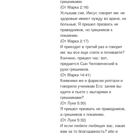
грешниками.
(От Марка 2:16)
Услышав сие, Иисус говорит им: не
здоровые имеют нужду во враче, но
больные; Я пришел призвать не
праведников, но грешников к
покаянию.
(От Марка 2:17)
И приходит в третий раз и говорит
им: вы все еще спите и почиваете?
Кончено, пришел час: вот,
предается Сын Человеческий в
руки грешников.
(От Марка 14:41)
Книжники же и фарисеи роптали и
говорили ученикам Его: зачем вы
едите и пьете с мытарями и
грешниками?
(От Луки 5:30)
Я пришел призвать не праведников,
а грешников к покаянию.
(От Луки 5:32)
И если любите любящих вас, какая
вам за то благодарность? ибо и