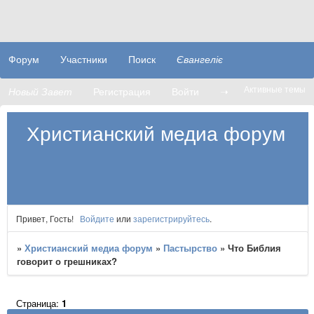
Форум
Участники
Поиск
Євангеліє
Активные темы
Новый Завет
Регистрация
Войти
➝
Христианский медиа форум
Привет, Гость!
Войдите
или
зарегистрируйтесь
.
»
Христианский медиа форум
»
Пастырство
»
Что Библия
говорит о грешниках?
Страница:
1