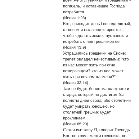
погибель, и оставившие Господа
истребятся.
(Исаия 1:28)
Вот, приходит день Господа лютый,
с гневом и пылающею яростью,
чтобы сделать землю пустынею и
истребить с нее грешников ее.
(Исаия 13:9)
Устрашились грешники на Сионе;
трепет овладел нечестивыми: "кто
из нас может жить при огне
пожирающем? кто из нас может
жить при вечном пламени?" -
(Исаия 33:14)
Там не будет более малолетнего и
старца, который не достигал бы
полноты дней своих; ибо столетний
будет умирать юношею, но
столетний грешник будет
проклинаем.
(Исаия 65:20)
Скажи им: живу Я, говорит Господь
Бог: не хочу смерти грешника, но