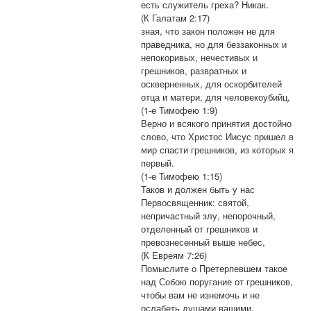
есть служитель греха? Никак.
(К Галатам 2:17)
зная, что закон положен не для
праведника, но для беззаконных и
непокоривых, нечестивых и
грешников, развратных и
оскверненных, для оскорбителей
отца и матери, для человекоубийц,
(1-е Тимофею 1:9)
Верно и всякого принятия достойно
слово, что Христос Иисус пришел в
мир спасти грешников, из которых я
первый.
(1-е Тимофею 1:15)
Таков и должен быть у нас
Первосвященник: святой,
непричастный злу, непорочный,
отделенный от грешников и
превознесенный выше небес,
(К Евреям 7:26)
Помыслите о Претерпевшем такое
над Собою поругание от грешников,
чтобы вам не изнемочь и не
ослабеть душами вашими.