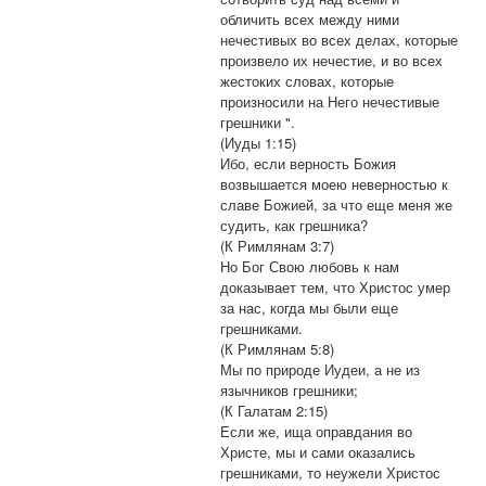
обличить всех между ними
нечестивых во всех делах, которые
произвело их нечестие, и во всех
жестоких словах, которые
произносили на Него нечестивые
грешники ".
(Иуды 1:15)
Ибо, если верность Божия
возвышается моею неверностью к
славе Божией, за что еще меня же
судить, как грешника?
(К Римлянам 3:7)
Но Бог Свою любовь к нам
доказывает тем, что Христос умер
за нас, когда мы были еще
грешниками.
(К Римлянам 5:8)
Мы по природе Иудеи, а не из
язычников грешники;
(К Галатам 2:15)
Если же, ища оправдания во
Христе, мы и сами оказались
грешниками, то неужели Христос