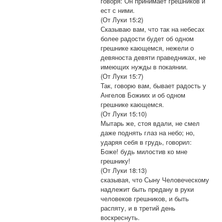
говоря: Он принимает грешников и
ест с ними.
(От Луки 15:2)
Сказываю вам, что так на небесах
более радости будет об одном
грешнике кающемся, нежели о
девяноста девяти праведниках, не
имеющих нужды в покаянии.
(От Луки 15:7)
Так, говорю вам, бывает радость у
Ангелов Божиих и об одном
грешнике кающемся.
(От Луки 15:10)
Мытарь же, стоя вдали, не смел
даже поднять глаз на небо; но,
ударяя себя в грудь, говорил:
Боже! будь милостив ко мне
грешнику!
(От Луки 18:13)
сказывая, что Сыну Человеческому
надлежит быть предану в руки
человеков грешников, и быть
распяту, и в третий день
воскреснуть.