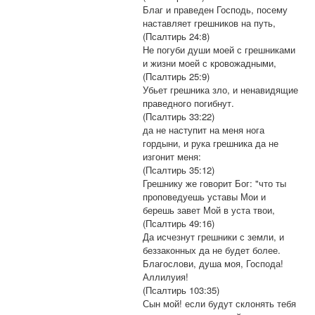
Благ и праведен Господь, посему
наставляет грешников на путь,
(Псалтирь 24:8)
Не погуби души моей с грешниками
и жизни моей с кровожадными,
(Псалтирь 25:9)
Убьет грешника зло, и ненавидящие
праведного погибнут.
(Псалтирь 33:22)
да не наступит на меня нога
гордыни, и рука грешника да не
изгонит меня:
(Псалтирь 35:12)
Грешнику же говорит Бог: "что ты
проповедуешь уставы Мои и
берешь завет Мой в уста твои,
(Псалтирь 49:16)
Да исчезнут грешники с земли, и
беззаконных да не будет более.
Благослови, душа моя, Господа!
Аллилуия!
(Псалтирь 103:35)
Сын мой! если будут склонять тебя