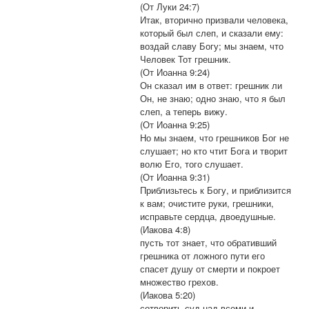
(От Луки 24:7)
Итак, вторично призвали человека,
который был слеп, и сказали ему:
воздай славу Богу; мы знаем, что
Человек Тот грешник.
(От Иоанна 9:24)
Он сказал им в ответ: грешник ли
Он, не знаю; одно знаю, что я был
слеп, а теперь вижу.
(От Иоанна 9:25)
Но мы знаем, что грешников Бог не
слушает; но кто чтит Бога и творит
волю Его, того слушает.
(От Иоанна 9:31)
Приблизьтесь к Богу, и приблизится
к вам; очистите руки, грешники,
исправьте сердца, двоедушные.
(Иакова 4:8)
пусть тот знает, что обративший
грешника от ложного пути его
спасет душу от смерти и покроет
множество грехов.
(Иакова 5:20)
сотворить суд над всеми и