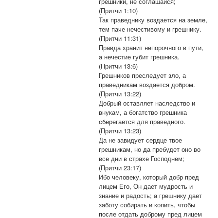
грешники, не соглашайся;
(Притчи 1:10)
Так праведнику воздается на земле,
тем паче нечестивому и грешнику.
(Притчи 11:31)
Правда хранит непорочного в пути,
а нечестие губит грешника.
(Притчи 13:6)
Грешников преследует зло, а
праведникам воздается добром.
(Притчи 13:22)
Добрый оставляет наследство и
внукам, а богатство грешника
сберегается для праведного.
(Притчи 13:23)
Да не завидует сердце твое
грешникам, но да пребудет оно во
все дни в страхе Господнем;
(Притчи 23:17)
Ибо человеку, который добр пред
лицем Его, Он дает мудрость и
знание и радость; а грешнику дает
заботу собирать и копить, чтобы
после отдать доброму пред лицем