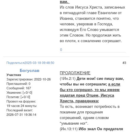
вам.
Из слов Иисуса Христа, записанных
в пятнадцатой главе Евангелии от
Иоанна, становится понятно, что
человек, уверовав в Господа,
исповедуя Его Слово умывается
этим Словом. Но продолжая жить
во плоти, к сожалению согрешает.
0
Поделиться
2025-03-18 09:48:50
3
Богуслав
ПРОДОЛЖЕНИЕ
Участник
(1Ин.2:1)
Дети мои! сие пишу вам,
Зарегистрирован
: 2022-10-26
чтобы вы не согрешали;
а если
Приглашений:
0
Сообщений:
167
бы кто согрешил, то мы имеем
Уважение:
[+0/-0]
ходатая пред Отцем, Иисуса
Позитив:
[+0/-0]
Христа, праведника
;
Провел на форуме:
19 часов 24 минуты
То есть, возникает потребность в
Последний визит:
покаянии для прощения
2026-07-31 19:36:14
согрешений, одним словом
"умывание ног".
(Ин.13:11)
Ибо знал Он предателя