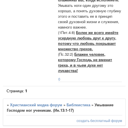
Умывать ноги один другому это
хорошо, а понять духовную глубину
этого и поставить ее в принцип
своей духовной жизни и служения,
намного важнее.
(1Пет.4:8)
Более же всего имейте
усердную любовь друг к другу,
потому что любовь покрывает
множество грехов.
(Пс.32:2)
Блажен человек,
которому Господь не вменит
греха, и в чьем духе нет
лукавства!
0
Страница:
1
»
Христианский медиа форум
»
Библеистика
»
Умывание
Господом ног ученикам. (Ин.13:1-17)
создать бесплатный форум