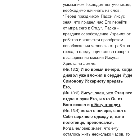
умыванием Господом ног ученикам,
необходимо начинать из слов:
"Перед праздником Пасхи Иисус
зная, что пришел час Его перейти
от мира сего к Отцу". Пасха -
праздник освобождение Израиля от
рабства и является праобразом
освобождения человека от рабства
греха, а следующие слова говорят
о завершении миссии Иисуса
Христа на Земле.
(Ин.13:2)
И во время вечери, когда
диавол уже вложил в сердце Иуде
Симонову Искариоту предать
Его,
(Ин.13:3)
Иисус, зная, что
Отец все
отдал в руки Его, и что Он от
Бога исшел и
к Богу отходит
,
(Ин.13:4)
встал с вечери, снял с
Себя верхнюю одежду и, взяв
полотенце, препоясался.
Когда человек знает, что ему
осталось жить несколько часов, то