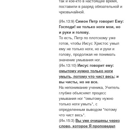
так и кое-кто в настоящее время,
поставили в разряд обязательной и
чрезвычайной.
(Ин.13:9)
Симон Петр говорит Ему:
Господи! не только ноги мои, но
и руки и голову.
То есть, Петр по плотскому уже
готов, чтобы Иисус Христос умыл
ему не только ноги, но и руки и
голову, продолжая не понимать
значение умывания ног.
(Ин.13:10)
Иисус говорит ему:
омытому нужно только ноги
умыть, потому что чист весь
; и
вы чисты, но не все.
На непонимание ученика, Учитель
глубже объясняет процесс
умывания ног "омытому нужно
только ноги умыть", с
определенным выводом "потому
что чист весь".
(Ин.15:3)
Вы уже очищены через
слово, которое Я проповедал