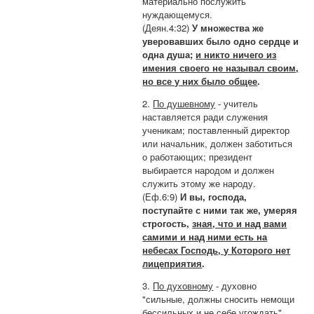
материально послужить
нуждающемуся.
(Деян.4:32)
У множества же
уверовавших было одно сердце и
одна душа;
и никто ничего из
имения своего не называл своим,
но все у них было общее
.
2.
По душевному
- учитель
наставляется ради служения
ученикам; поставленный директор
или начальник, должен заботиться
о работающих; президент
выбирается народом и должен
служить этому же народу.
(Еф.6:9)
И вы, господа,
поступайте с ними так же, умеряя
строгость,
зная, что и над вами
самими и над ними есть на
небесах Господь, у Которого нет
лицеприятия
.
3.
По духовному
- духовно
"сильные, должны сносить немощи
бессильных и не себе угождать"