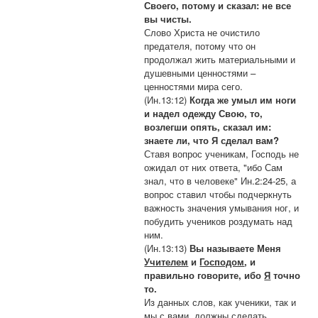
Своего, потому и сказал: не все
вы чисты.
Слово Христа не очистило
предателя, потому что он
продолжал жить материальными и
душевными ценностями –
ценностями мира сего.
(Ин.13:12)
Когда же умыл им ноги
и надел одежду Свою, то,
возлегши опять, сказал им:
знаете ли, что Я сделал вам?
Ставя вопрос ученикам, Господь не
ожидал от них ответа, "ибо Сам
знал, что в человеке" Ин.2:24-25, а
вопрос ставил чтобы подчеркнуть
важность значения умывания ног, и
побудить учеников роздумать над
ним.
(Ин.13:13)
Вы называете Меня
Учителем
и
Господом
, и
правильно говорите, ибо
Я
точно
то.
Из данных слов, как ученики, так и
мы с вами, должны сделать