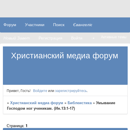
Форум
Участники
Поиск
Євангеліє
Активные темы
Новый Завет
Регистрация
Войти
➝
Христианский медиа форум
Привет, Гость!
Войдите
или
зарегистрируйтесь
.
»
Христианский медиа форум
»
Библеистика
»
Умывание
Господом ног ученикам. (Ин.13:1-17)
Страница:
1