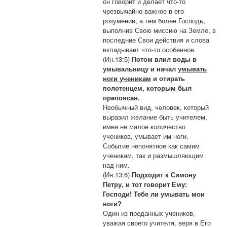
он говорит и делает что-то
чрезвычайно важное в его
розумении, а тем более Господь,
выполнив Свою миссию на Земле, в
последние Свои действия и слова
вкладывает что-то особенное.
(Ин.13:5)
Потом влил воды в
умывальницу и начал
умывать
ноги ученикам
и отирать
полотенцем, которым был
препоясан.
Необычный вид, человек, который
выразил желание быть учителем,
имея не малое количество
учеников, умывает им ноги.
Событие непонятное как самим
ученикам, так и размышляющим
над ним.
(Ин.13:6)
Подходит к Симону
Петру, и тот говорит Ему:
Господи! Тебе ли умывать мои
ноги?
Один из преданных учеников,
уважая своего учителя, веря в Его