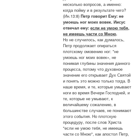
несколько вопросов, а именно:
когда пойму и в результате чего?
(Ин.13:8)
Петр говорит Ему: не
умоешь ног моих вовек. Иисус
отвечал ему:
если не умою тебя,
не имеешь части со Мною
.
Но не случилось, как думалось,
Петр продолжает опираться
плотскому омовению ног: "не
умоешь ног моих вовек», не
понимая глубины значения данного
процесса, потому что духовное
значение его открывает Дух Святой
и понять это можно только тогда. В
наше время, и те, которые умывают
ноги во время Вечери Господней, и
те, которые не умывают, к
величайшему сожалению, в
большинстве случаев, не понимают
этого события. Но плотскую
процедуру, после слов Христа
"если не умою тебя, не имеешь
части со Мною", как апостол Петр,