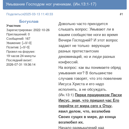
Умывание Господом ног ученикам. (Ин.13:1-17)
Поделиться
2025-03-13 11:40:33
1
Богуслав
Довольно часто приходится
Участник
слышать вопрос: Умывают ли в
Зарегистрирован
: 2022-10-26
вашем сообществе ноги во время
Приглашений:
0
Сообщений:
167
Вечери Господней? И этот вопрос
Уважение:
[+0/-0]
задают не только верующие
Позитив:
[+0/-0]
разных протестантских
Провел на форуме:
19 часов 24 минуты
деноминаций, но и люди разных
Последний визит:
конфессий.
2026-07-31 19:36:14
На вопрос: как вы понимаете обряд
умывания ног? В большинстве
случаев говорят, что это повеление
Иисуса Христа и его надо
исполнять, а не обсуждать.
(Ин.13:1)
Перед праздником Пасхи
Иисус, зная, что пришел час Его
перейти от мира сего к Отцу
,
явил делом, что, возлюбив
Своих сущих в мире, до конца
возлюбил их.
Начало размышлений над