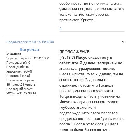
особенность, но не понимая факта
умывания ног, или воспринимая это
только на плотском уровне,
противится Христу.
0
Поделиться
2025-03-15 10:36:59
2
Богуслав
ПРОДОЛЖЕНИЕ
Участник
(Ин.13:7)
Иисус сказал ему в
Зарегистрирован
: 2022-10-26
ответ:
что Я делаю, теперь ты не
Приглашений:
0
Сообщений:
167
знаешь, а уразумеешь после
.
Уважение:
[+0/-0]
Слова Христа: "Что Я делаю, ты не
Позитив:
[+0/-0]
знаешь теперь", довольно
Провел на форуме:
19 часов 24 минуты
странные, потому что Господь
Последний визит:
просто умывал ноги ученикам.
2026-07-31 19:36:14
Тогда выходит, что в умовение ног
Иисус вкладывал намного более
глубокое значение и
подтверждением этого является
продолжение Его слов "уразумеешь
после". После этих слов у Петра
должно было бы возникнуть