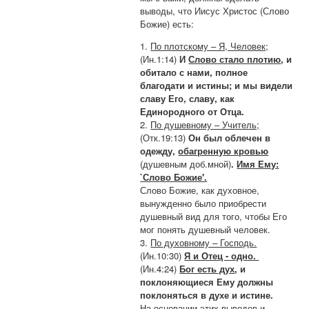
выводы, что Иисус Христос (Слово
Божие) есть:
1.
По плотскому – Я, Человек;
(Ин.1:14)
И
Слово стало плотию
, и
обитало с нами, полное
благодати и истины; и мы видели
славу Его, славу, как
Единородного от Отца.
2.
По душевному – Учитель;
(Отк.19:13)
Он был облечен в
одежду,
обагренную кровью
(душевным доб.мной)
.
Имя Ему:
`Слово Божие'.
Слово Божие, как духовное,
вынужденно было приобрести
душевный вид для того, чтобы Его
мог понять душевный человек.
3.
По духовному – Господь.
(Ин.10:30)
Я и Отец - одно.
(Ин.4:24)
Бог есть дух
, и
поклоняющиеся Ему должны
поклоняться в духе и истине.
На основании этих выводов и