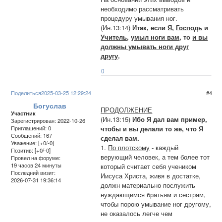
необходимо рассматривать
процедуру умывания ног.
(Ин.13:14)
Итак, если
Я
,
Господь
и
Учитель
,
умыл ноги вам
, то
и вы
должны умывать ноги друг
другу
.
0
Поделиться
2025-03-25 12:29:24
4
Богуслав
ПРОДОЛЖЕНИЕ
Участник
(Ин.13:15)
Ибо Я дал вам пример,
Зарегистрирован
: 2022-10-26
чтобы и вы делали то же, что Я
Приглашений:
0
Сообщений:
167
сделал вам.
Уважение:
[+0/-0]
1.
По плотскому
- каждый
Позитив:
[+0/-0]
верующий человек, а тем более тот
Провел на форуме:
19 часов 24 минуты
который считает себя учеником
Последний визит:
Иисуса Христа, живя в достатке,
2026-07-31 19:36:14
должн материально послужить
нуждающимся братьям и сестрам,
чтобы порою умывание ног другому,
не оказалось легче чем