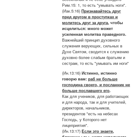
Рим.15: 1, то есть "умывать ноги".
(Иак.5:16)
Признавайтесь друг
пред другом в проступках и
молитесь друг за друга
, чтобы
исцелиться: много может
усиленная молитва праведного.
Важнейший принцип духовного
служения верующих, сильных в
Духе Святом, сводится к служению
духовно более слабым братьям и
сестрам, то есть "умывать им ноги"
(Ин.13:16)
Истинно, истинно
говорю вам:
раб не больше
господина своего, и посланник не
больше пославшего его
.
Как для учеников, для работающих
и для народа, так и для учителей,
директоров, начальников,
президентов "есть на небесах
Господь, у Которого нет
лицеприятия".
(Ин.13:17)
Если это знаете
,
блаженны вы, когда исполняете.