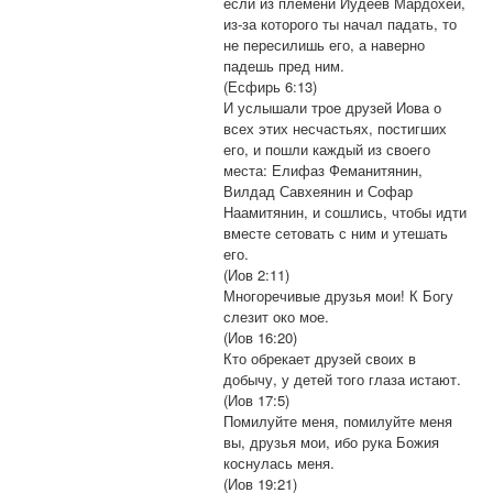
если из племени Иудеев Мардохей,
из-за которого ты начал падать, то
не пересилишь его, а наверно
падешь пред ним.
(Есфирь 6:13)
И услышали трое друзей Иова о
всех этих несчастьях, постигших
его, и пошли каждый из своего
места: Елифаз Феманитянин,
Вилдад Савхеянин и Софар
Наамитянин, и сошлись, чтобы идти
вместе сетовать с ним и утешать
его.
(Иов 2:11)
Многоречивые друзья мои! К Богу
слезит око мое.
(Иов 16:20)
Кто обрекает друзей своих в
добычу, у детей того глаза истают.
(Иов 17:5)
Помилуйте меня, помилуйте меня
вы, друзья мои, ибо рука Божия
коснулась меня.
(Иов 19:21)