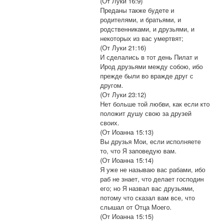
(От Луки 16:9)
Преданы также будете и
родителями, и братьями, и
родственниками, и друзьями, и
некоторых из вас умертвят;
(От Луки 21:16)
И сделались в тот день Пилат и
Ирод друзьями между собою, ибо
прежде были во вражде друг с
другом.
(От Луки 23:12)
Нет больше той любви, как если кто
положит душу свою за друзей
своих.
(От Иоанна 15:13)
Вы друзья Мои, если исполняете
то, что Я заповедую вам.
(От Иоанна 15:14)
Я уже не называю вас рабами, ибо
раб не знает, что делает господин
его; но Я назвал вас друзьями,
потому что сказал вам все, что
слышал от Отца Моего.
(От Иоанна 15:15)