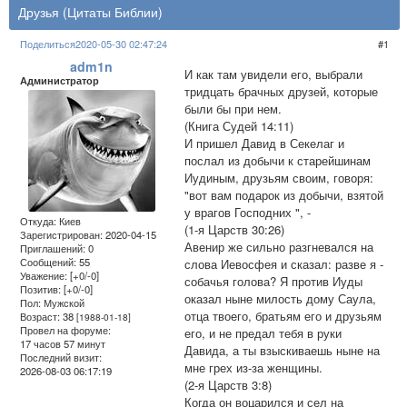
Друзья (Цитаты Библии)
Поделиться
2020-05-30 02:47:24
1
adm1n
И как там увидели его, выбрали
Администратор
тридцать брачных друзей, которые
были бы при нем.
(Книга Судей 14:11)
И пришел Давид в Секелаг и
послал из добычи к старейшинам
Иудиным, друзьям своим, говоря:
"вот вам подарок из добычи, взятой
у врагов Господних ", -
Откуда:
Киев
(1-я Царств 30:26)
Зарегистрирован
: 2020-04-15
Авенир же сильно разгневался на
Приглашений:
0
Сообщений:
55
слова Иевосфея и сказал: разве я -
Уважение:
[+0/-0]
собачья голова? Я против Иуды
Позитив:
[+0/-0]
оказал ныне милость дому Саула,
Пол:
Мужской
отца твоего, братьям его и друзьям
Возраст:
38
[1988-01-18]
Провел на форуме:
его, и не предал тебя в руки
17 часов 57 минут
Давида, а ты взыскиваешь ныне на
Последний визит:
мне грех из-за женщины.
2026-08-03 06:17:19
(2-я Царств 3:8)
Когда он воцарился и сел на