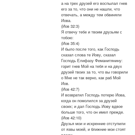
а на трех друзей его воспылал гнев
его за то, что они не нашли, что
отвечать, а между тем обвиняли
Иова.
(Иов 32:3)
Я отвечу тебе и твоим друзьям с
тобою:
(Иов 35:4)
И было после того, как Господь
сказал слова те Иову, сказал
Господь Елифазу Феманитянину:
горит гнев Мой на тебя и на двух
друзей твоих за то, что вы говорили
о Мне не так верно, как раб Мой
Иов.
(Иов 42:7)
И возвратил Господь потерю Иова,
когда он помолился за друзей
своих; и дал Господь Иову вдвое
больше того, что он имел прежде.
(Иов 42:10)
Друзья мои и искренние отступили
от язвы моей, и ближние мои стоят
вдали.