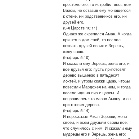
престоле его, то истребил весь дом
Ваасы, не оставив ему мочащегося
к стене, ни родственников его, ни
друзей его.
(3-я Царств 16:11)
Однако же скрепился Аман. А когда
пришел в дом свой, то послал
позвать друзей своих и Зерешь,
жену свою.
(Есфирь 5:10)
И сказала ему Зерешь, жена его, и
все друзья его: пусть приготовят
дерево вышиною в пятьдесят
локтей, и утром скажи царю, чтобы
повесили Мардохея на нем, и тогда
весело иди на пир с царем. И
понравилось это слово Аману, и он
приготовил дерево.
(Есфирь 5:14)
И пересказал Аман Зереши, жене
своей, и всем друзьям своим все,
что случилось с ним. И сказали ему
мудрецы его и Зерешь, жена его: