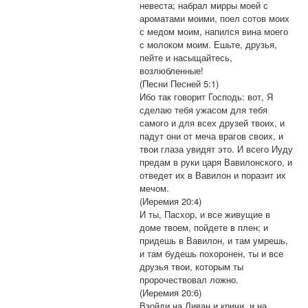
невеста; набрал мирры моей с
ароматами моими, поел сотов моих
с медом моим, напился вина моего
с молоком моим. Ешьте, друзья,
пейте и насыщайтесь,
возлюбленные!
(Песни Песней 5:1)
Ибо так говорит Господь: вот, Я
сделаю тебя ужасом для тебя
самого и для всех друзей твоих, и
падут они от меча врагов своих, и
твои глаза увидят это. И всего Иуду
предам в руки царя Вавилонского, и
отведет их в Вавилон и поразит их
мечом.
(Иеремия 20:4)
И ты, Пасхор, и все живущие в
доме твоем, пойдете в плен; и
придешь в Вавилон, и там умрешь,
и там будешь похоронен, ты и все
друзья твои, которым ты
пророчествовал ложно.
(Иеремия 20:6)
Взойди на Ливан и кричи, и на