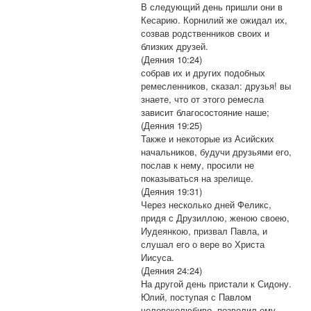
В следующий день пришли они в
Кесарию. Корнилий же ожидал их,
созвав родственников своих и
близких друзей.
(Деяния 10:24)
собрав их и других подобных
ремесленников, сказал: друзья! вы
знаете, что от этого ремесла
зависит благосостояние наше;
(Деяния 19:25)
Также и некоторые из Асийских
начальников, будучи друзьями его,
послав к нему, просили не
показываться на зрелище.
(Деяния 19:31)
Через несколько дней Феликс,
придя с Друзиллою, женою своею,
Иудеянкою, призвал Павла, и
слушал его о вере во Христа
Иисуса.
(Деяния 24:24)
На другой день пристали к Сидону.
Юлий, поступая с Павлом
человеколюбиво, позволил ему