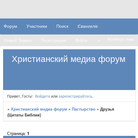
Форум
Участники
Поиск
Євангеліє
Активные темы
Новый Завет
Регистрация
Войти
➝
Христианский медиа форум
Привет, Гость!
Войдите
или
зарегистрируйтесь
.
»
Христианский медиа форум
»
Пастырство
»
Друзья
(Цитаты Библии)
Страница:
1