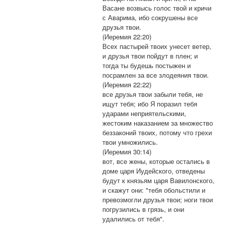
Васане возвысь голос твой и кричи
с Аварима, ибо сокрушены все
друзья твои.
(Иеремия 22:20)
Всех пастырей твоих унесет ветер,
и друзья твои пойдут в плен; и
тогда ты будешь постыжен и
посрамлен за все злодеяния твои.
(Иеремия 22:22)
все друзья твои забыли тебя, не
ищут тебя; ибо Я поразил тебя
ударами неприятельскими,
жестоким наказанием за множество
беззаконий твоих, потому что грехи
твои умножились.
(Иеремия 30:14)
вот, все жены, которые остались в
доме царя Иудейского, отведены
будут к князьям царя Вавилонского,
и скажут они: "тебя обольстили и
превозмогли друзья твои; ноги твои
погрузились в грязь, и они
удалились от тебя".