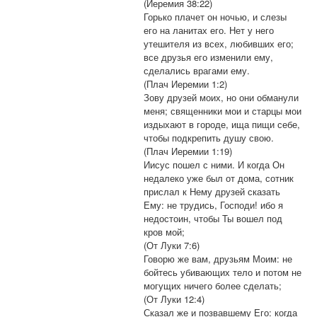
(Иеремия 38:22)
Горько плачет он ночью, и слезы
его на ланитах его. Нет у него
утешителя из всех, любивших его;
все друзья его изменили ему,
сделались врагами ему.
(Плач Иеремии 1:2)
Зову друзей моих, но они обманули
меня; священники мои и старцы мои
издыхают в городе, ища пищи себе,
чтобы подкрепить душу свою.
(Плач Иеремии 1:19)
Иисус пошел с ними. И когда Он
недалеко уже был от дома, сотник
прислал к Нему друзей сказать
Ему: не трудись, Господи! ибо я
недостоин, чтобы Ты вошел под
кров мой;
(От Луки 7:6)
Говорю же вам, друзьям Моим: не
бойтесь убивающих тело и потом не
могущих ничего более сделать;
(От Луки 12:4)
Сказал же и позвавшему Его: когда