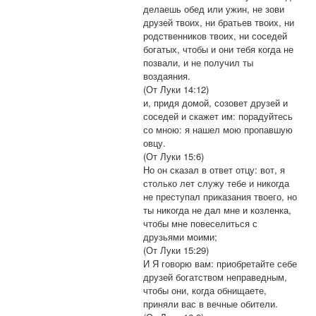
делаешь обед или ужин, не зови
друзей твоих, ни братьев твоих, ни
родственников твоих, ни соседей
богатых, чтобы и они тебя когда не
позвали, и не получил ты
воздаяния.
(От Луки 14:12)
и, придя домой, созовет друзей и
соседей и скажет им: порадуйтесь
со мною: я нашел мою пропавшую
овцу.
(От Луки 15:6)
Но он сказал в ответ отцу: вот, я
столько лет служу тебе и никогда
не преступал приказания твоего, но
ты никогда не дал мне и козленка,
чтобы мне повеселиться с
друзьями моими;
(От Луки 15:29)
И Я говорю вам: приобретайте себе
друзей богатством неправедным,
чтобы они, когда обнищаете,
приняли вас в вечные обители.