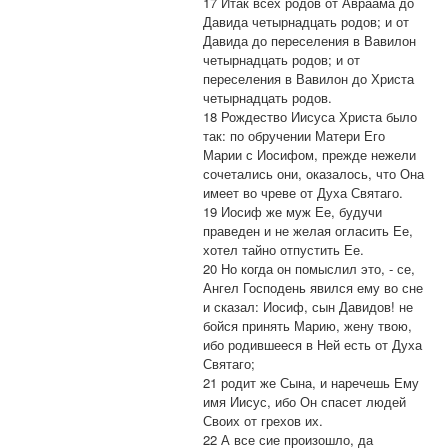
17 Итак всех родов от Авраама до
Давида четырнадцать родов; и от
Давида до переселения в Вавилон
четырнадцать родов; и от
переселения в Вавилон до Христа
четырнадцать родов.
18 Рождество Иисуса Христа было
так: по обручении Матери Его
Марии с Иосифом, прежде нежели
сочетались они, оказалось, что Она
имеет во чреве от Духа Святаго.
19 Иосиф же муж Ее, будучи
праведен и не желая огласить Ее,
хотел тайно отпустить Ее.
20 Но когда он помыслил это, - се,
Ангел Господень явился ему во сне
и сказал: Иосиф, сын Давидов! не
бойся принять Марию, жену твою,
ибо родившееся в Ней есть от Духа
Святаго;
21 родит же Сына, и наречешь Ему
имя Иисус, ибо Он спасет людей
Своих от грехов их.
22 А все сие произошло, да