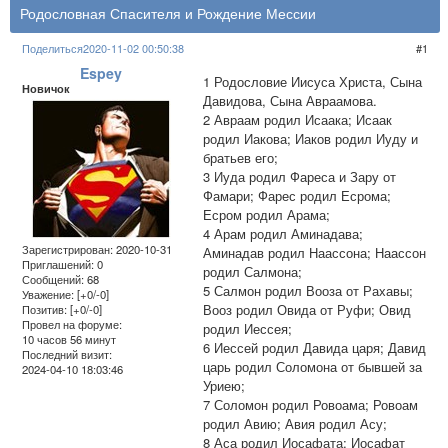
Родословная Спасителя и Рождение Мессии
Поделиться
2020-11-02 00:50:38
1
Espey
1 Родословие Иисуса Христа, Сына
Новичок
Давидова, Сына Авраамова.
2 Авраам родил Исаака; Исаак
родил Иакова; Иаков родил Иуду и
братьев его;
3 Иуда родил Фареса и Зару от
Фамари; Фарес родил Есрома;
Есром родил Арама;
4 Арам родил Аминадава;
Зарегистрирован
: 2020-10-31
Аминадав родил Наассона; Наассон
Приглашений:
0
родил Салмона;
Сообщений:
68
5 Салмон родил Вооза от Рахавы;
Уважение:
[+0/-0]
Вооз родил Овида от Руфи; Овид
Позитив:
[+0/-0]
Провел на форуме:
родил Иессея;
10 часов 56 минут
6 Иессей родил Давида царя; Давид
Последний визит:
царь родил Соломона от бывшей за
2024-04-10 18:03:46
Уриею;
7 Соломон родил Ровоама; Ровоам
родил Авию; Авия родил Асу;
8 Аса родил Иосафата; Иосафат