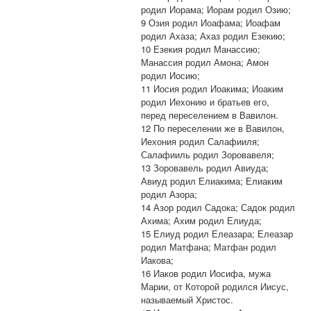
родил Иорама; Иорам родил Озию;
9 Озия родил Иоафама; Иоафам
родил Ахаза; Ахаз родил Езекию;
10 Езекия родил Манассию;
Манассия родил Амона; Амон
родил Иосию;
11 Иосия родил Иоакима; Иоаким
родил Иехонию и братьев его,
перед переселением в Вавилон.
12 По переселении же в Вавилон,
Иехония родил Салафииля;
Салафииль родил Зоровавеля;
13 Зоровавель родил Авиуда;
Авиуд родил Елиакима; Елиаким
родил Азора;
14 Азор родил Садока; Садок родил
Ахима; Ахим родил Елиуда;
15 Елиуд родил Елеазара; Елеазар
родил Матфана; Матфан родил
Иакова;
16 Иаков родил Иосифа, мужа
Марии, от Которой родился Иисус,
называемый Христос.