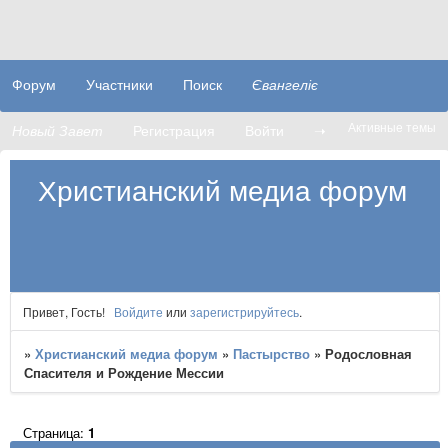
Форум
Участники
Поиск
Євангеліє
Активные темы
Новый Завет
Регистрация
Войти
➝
Христианский медиа форум
Привет, Гость!
Войдите
или
зарегистрируйтесь
.
»
Христианский медиа форум
»
Пастырство
»
Родословная
Спасителя и Рождение Мессии
Страница:
1