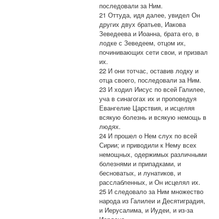
последовали за Ним.
21 Оттуда, идя далее, увидел Он
других двух братьев, Иакова
Зеведеева и Иоанна, брата его, в
лодке с Зеведеем, отцом их,
починивающих сети свои, и призвал
их.
22 И они тотчас, оставив лодку и
отца своего, последовали за Ним.
23 И ходил Иисус по всей Галилее,
уча в синагогах их и проповедуя
Евангелие Царствия, и исцеляя
всякую болезнь и всякую немощь в
людях.
24 И прошел о Нем слух по всей
Сирии; и приводили к Нему всех
немощных, одержимых различными
болезнями и припадками, и
бесноватых, и лунатиков, и
расслабленных, и Он исцелял их.
25 И следовало за Ним множество
народа из Галилеи и Десятиградия,
и Иерусалима, и Иудеи, и из-за