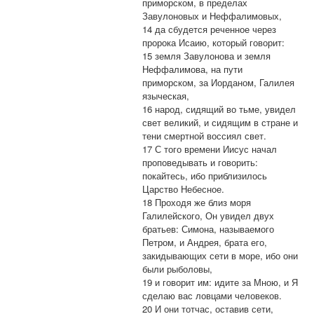
приморском, в пределах
Завулоновых и Неффалимовых,
14 да сбудется реченное через
пророка Исаию, который говорит:
15 земля Завулонова и земля
Неффалимова, на пути
приморском, за Иорданом, Галилея
языческая,
16 народ, сидящий во тьме, увидел
свет великий, и сидящим в стране и
тени смертной воссиял свет.
17 С того времени Иисус начал
проповедывать и говорить:
покайтесь, ибо приблизилось
Царство Небесное.
18 Проходя же близ моря
Галилейского, Он увидел двух
братьев: Симона, называемого
Петром, и Андрея, брата его,
закидывающих сети в море, ибо они
были рыболовы,
19 и говорит им: идите за Мною, и Я
сделаю вас ловцами человеков.
20 И они тотчас, оставив сети,