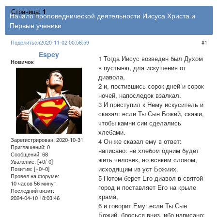
Страница:
1
Начало проповеднической деятельности Иисуса Христа и
Первые ученики
Поделиться
2020-11-02 00:56:59
1
Espey
1 Тогда Иисус возведен был Духом
Новичок
в пустыню, для искушения от
диавола,
2 и, постившись сорок дней и сорок
ночей, напоследок взалкал.
3 И приступил к Нему искуситель и
сказал: если Ты Сын Божий, скажи,
чтобы камни сии сделались
хлебами.
Зарегистрирован
: 2020-10-31
4 Он же сказал ему в ответ:
Приглашений:
0
написано: не хлебом одним будет
Сообщений:
68
жить человек, но всяким словом,
Уважение:
[+0/-0]
исходящим из уст Божиих.
Позитив:
[+0/-0]
Провел на форуме:
5 Потом берет Его диавол в святой
10 часов 56 минут
город и поставляет Его на крыле
Последний визит:
храма,
2024-04-10 18:03:46
6 и говорит Ему: если Ты Сын
Божий, бросься вниз, ибо написано: