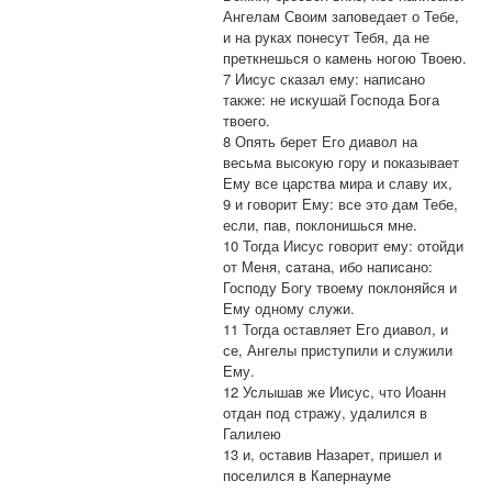
Ангелам Своим заповедает о Тебе,
и на руках понесут Тебя, да не
преткнешься о камень ногою Твоею.
7 Иисус сказал ему: написано
также: не искушай Господа Бога
твоего.
8 Опять берет Его диавол на
весьма высокую гору и показывает
Ему все царства мира и славу их,
9 и говорит Ему: все это дам Тебе,
если, пав, поклонишься мне.
10 Тогда Иисус говорит ему: отойди
от Меня, сатана, ибо написано:
Господу Богу твоему поклоняйся и
Ему одному служи.
11 Тогда оставляет Его диавол, и
се, Ангелы приступили и служили
Ему.
12 Услышав же Иисус, что Иоанн
отдан под стражу, удалился в
Галилею
13 и, оставив Назарет, пришел и
поселился в Капернауме