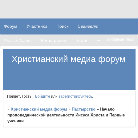
Форум
Участники
Поиск
Євангеліє
Активные темы
Новый Завет
Регистрация
Войти
➝
Христианский медиа форум
Привет, Гость!
Войдите
или
зарегистрируйтесь
.
»
Христианский медиа форум
»
Пастырство
»
Начало
проповеднической деятельности Иисуса Христа и Первые
ученики