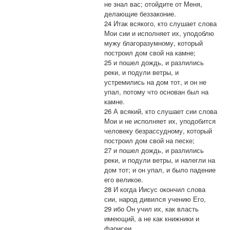
не знал вас; отойдите от Меня,
делающие беззаконие.
24 Итак всякого, кто слушает слова
Мои сии и исполняет их, уподоблю
мужу благоразумному, который
построил дом свой на камне;
25 и пошел дождь, и разлились
реки, и подули ветры, и
устремились на дом тот, и он не
упал, потому что основан был на
камне.
26 А всякий, кто слушает сии слова
Мои и не исполняет их, уподобится
человеку безрассудному, который
построил дом свой на песке;
27 и пошел дождь, и разлились
реки, и подули ветры, и налегли на
дом тот; и он упал, и было падение
его великое.
28 И когда Иисус окончил слова
сии, народ дивился учению Его,
29 ибо Он учил их, как власть
имеющий, а не как книжники и
фарисеи.