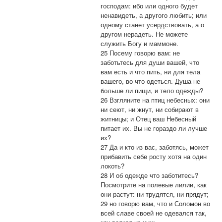
господам: ибо или одного будет
ненавидеть, а другого любить; или
одному станет усердствовать, а о
другом нерадеть. Не можете
служить Богу и маммоне.
25 Посему говорю вам: не
заботьтесь для души вашей, что
вам есть и что пить, ни для тела
вашего, во что одеться. Душа не
больше ли пищи, и тело одежды?
26 Взгляните на птиц небесных: они
ни сеют, ни жнут, ни собирают в
житницы; и Отец ваш Небесный
питает их. Вы не гораздо ли лучше
их?
27 Да и кто из вас, заботясь, может
прибавить себе росту хотя на один
локоть?
28 И об одежде что заботитесь?
Посмотрите на полевые лилии, как
они растут: ни трудятся, ни прядут;
29 но говорю вам, что и Соломон во
всей славе своей не одевался так,