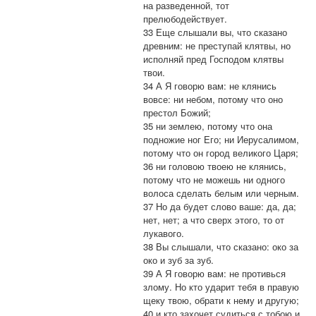
на разведенной, тот
прелюбодействует.
33 Еще слышали вы, что сказано
древним: не преступай клятвы, но
исполняй пред Господом клятвы
твои.
34 А Я говорю вам: не клянись
вовсе: ни небом, потому что оно
престол Божий;
35 ни землею, потому что она
подножие ног Его; ни Иерусалимом,
потому что он город великого Царя;
36 ни головою твоею не клянись,
потому что не можешь ни одного
волоса сделать белым или черным.
37 Но да будет слово ваше: да, да;
нет, нет; а что сверх этого, то от
лукавого.
38 Вы слышали, что сказано: око за
око и зуб за зуб.
39 А Я говорю вам: не противься
злому. Но кто ударит тебя в правую
щеку твою, обрати к нему и другую;
40 и кто захочет судиться с тобою и