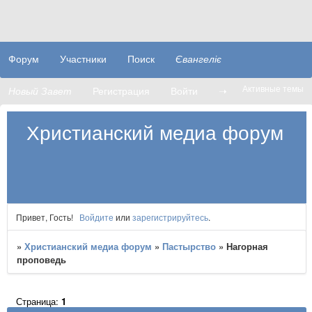
Форум
Участники
Поиск
Євангеліє
Активные темы
Новый Завет
Регистрация
Войти
➝
Христианский медиа форум
Привет, Гость!
Войдите
или
зарегистрируйтесь
.
»
Христианский медиа форум
»
Пастырство
»
Нагорная
проповедь
Страница:
1