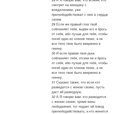
смотрит на женщину с
вожделением, уже
прелюбодействовал с нею в сердце
своем.
29 Если же правый глаз твой
соблазняет тебя, вырви его и брось
от себя, ибо лучше для тебя, чтобы
погиб один из членов твоих, а не
все тело твое было ввержено в
геенну.
30 И если правая твоя рука
соблазняет тебя, отсеки ее и брось
от себя, ибо лучше для тебя, чтобы
погиб один из членов твоих, а не
все тело твое было ввержено в
геенну.
31 Сказано также, что если кто
разведется с женою своею, пусть
даст ей разводную.
32 А Я говорю вам: кто разводится
с женою своею, кроме вины
любодеяния, тот подает ей повод
прелюбодействовать; и кто женится