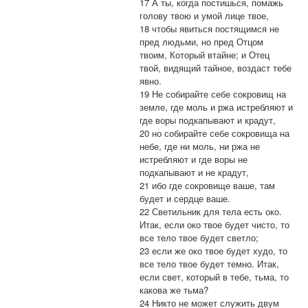
17 А ты, когда постишься, помажь
голову твою и умой лице твое,
18 чтобы явиться постящимся не
пред людьми, но пред Отцом
твоим, Который втайне; и Отец
твой, видящий тайное, воздаст тебе
явно.
19 Не собирайте себе сокровищ на
земле, где моль и ржа истребляют и
где воры подкапывают и крадут,
20 но собирайте себе сокровища на
небе, где ни моль, ни ржа не
истребляют и где воры не
подкапывают и не крадут,
21 ибо где сокровище ваше, там
будет и сердце ваше.
22 Светильник для тела есть око.
Итак, если око твое будет чисто, то
все тело твое будет светло;
23 если же око твое будет худо, то
все тело твое будет темно. Итак,
если свет, который в тебе, тьма, то
какова же тьма?
24 Никто не может служить двум