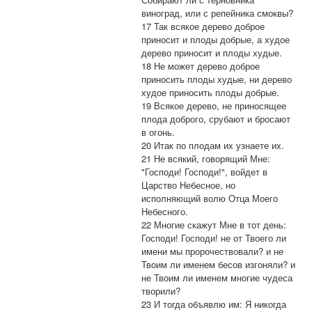
виноград, или с репейника смоквы?
17 Так всякое дерево доброе
приносит и плоды добрые, а худое
дерево приносит и плоды худые.
18 Не может дерево доброе
приносить плоды худые, ни дерево
худое приносить плоды добрые.
19 Всякое дерево, не приносящее
плода доброго, срубают и бросают
в огонь.
20 Итак по плодам их узнаете их.
21 Не всякий, говорящий Мне:
"Господи! Господи!", войдет в
Царство Небесное, но
исполняющий волю Отца Моего
Небесного.
22 Многие скажут Мне в тот день:
Господи! Господи! не от Твоего ли
имени мы пророчествовали? и не
Твоим ли именем бесов изгоняли? и
не Твоим ли именем многие чудеса
творили?
23 И тогда объявлю им: Я никогда