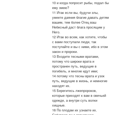
10 и когда попросит рыбы, подал бы
ему змею?
11 Итак если вы, будучи злы,
умеете даяния благие давать детям
вашим, тем более Отец ваш
Небесный даст блага просящим у
Него.
12 Итак во всем, как хотите, чтобы
с вами поступали люди, так
поступайте и вы с ними, ибо в этом
закон и пророки.
13 Входите тесными вратами,
потому что широки врата и
пространен путь, ведущие в
погибель, и многие идут ими;
14 потому что тесны врата и узок
путь, ведущие в жизнь, и немногие
находят их.
15 Берегитесь лжепророков,
которые приходят к вам в овечьей
одежде, а внутри суть волки
хищные.
16 По плодам их узнаете их.
Собирают ли с терновника