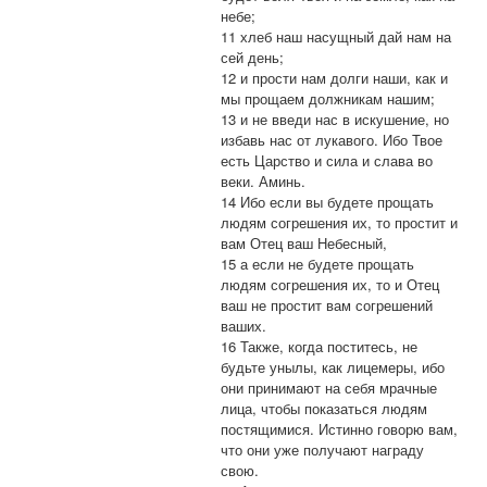
небе;
11 хлеб наш насущный дай нам на
сей день;
12 и прости нам долги наши, как и
мы прощаем должникам нашим;
13 и не введи нас в искушение, но
избавь нас от лукавого. Ибо Твое
есть Царство и сила и слава во
веки. Аминь.
14 Ибо если вы будете прощать
людям согрешения их, то простит и
вам Отец ваш Небесный,
15 а если не будете прощать
людям согрешения их, то и Отец
ваш не простит вам согрешений
ваших.
16 Также, когда поститесь, не
будьте унылы, как лицемеры, ибо
они принимают на себя мрачные
лица, чтобы показаться людям
постящимися. Истинно говорю вам,
что они уже получают награду
свою.