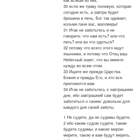
как всякая из них;
30 если же траву полевую, которая
сегодня есть, а завтра будет
брошена в печь, Бог так одевает,
кольми паче вас, маловеры!
31 Итак не заботьтесь и не
говорите: что нам есть? или что
пить? или во что одеться?
32 потому что всего этого ищут
язычники, и потому что Отец ваш
Небесный знает, что вы имеете
нужду во всем этом.
33 Ищите же прежде Царства
Божия и правды Его, и это все
приложится вам.
34 Итак не заботьтесь о завтрашнем
дне, ибо завтрашний сам будет
заботиться о своем: довольно для
каждого дня своей заботы.
1 Не судите, да не судимы будете,
2 ибо каким судом судите, таким
будете судимы; и какою мерою
мерите, такою и вам будут мерить.