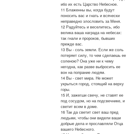
ибо их есть Царство Небесное.
11 Блаженны вы, когда будут
поносить вас и гнать и всячески
неправедно злословить за Меня.
12 Радуйтесь и веселитесь, ибо
велика ваша награда на небесах:
так гнали и пророков, бывших
прежде вас.
13 Вы - соль земли. Если же соль
потеряет силу, то чем сделаешь ее
соленою? Она уже ни к чему
негодна, как разве выбросить ее
вон на попрание людям.
14 Вы - свет мира. Не может
укрыться город, стоящий на верху
горы.
15 И, зажегши свечу, не ставят ее
под сосудом, но на подсвечнике, и
светит всем в доме.
16 Так да светит свет ваш пред
людьми, чтобы они видели ваши
добрые дела и прославляли Отца
вашего Небесного.