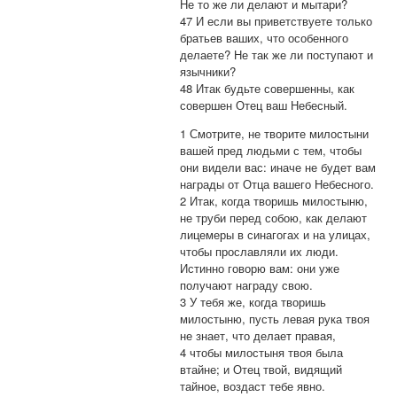
Не то же ли делают и мытари?
47 И если вы приветствуете только
братьев ваших, что особенного
делаете? Не так же ли поступают и
язычники?
48 Итак будьте совершенны, как
совершен Отец ваш Небесный.
1 Смотрите, не творите милостыни
вашей пред людьми с тем, чтобы
они видели вас: иначе не будет вам
награды от Отца вашего Небесного.
2 Итак, когда творишь милостыню,
не труби перед собою, как делают
лицемеры в синагогах и на улицах,
чтобы прославляли их люди.
Истинно говорю вам: они уже
получают награду свою.
3 У тебя же, когда творишь
милостыню, пусть левая рука твоя
не знает, что делает правая,
4 чтобы милостыня твоя была
втайне; и Отец твой, видящий
тайное, воздаст тебе явно.