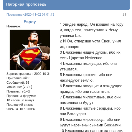
Нагорная проповедь
Поделиться
2020-11-02 01:01:13
1
Espey
1 Увидев народ, Он взошел на гору;
Новичок
и, когда сел, приступили к Нему
ученики Его.
2 И Он, отверзши уста Свои, учил
их, говоря:
3 Блаженны нищие духом, ибо их
есть Царство Небесное.
4 Блаженны плачущие, ибо они
утешатся.
Зарегистрирован
: 2020-10-31
5 Блаженны кроткие, ибо они
Приглашений:
0
наследуют землю.
Сообщений:
68
6 Блаженны алчущие и жаждущие
Уважение:
[+0/-0]
правды, ибо они насытятся.
Позитив:
[+0/-0]
Провел на форуме:
7 Блаженны милостивые, ибо они
10 часов 56 минут
помилованы будут.
Последний визит:
8 Блаженны чистые сердцем, ибо
2024-04-10 18:03:46
они Бога узрят.
9 Блаженны миротворцы, ибо они
будут наречены сынами Божиими.
10 Блаженны изгнанные за правду,