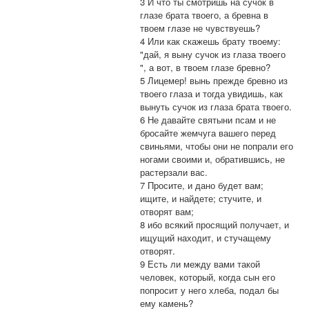
3 И что ты смотришь на сучок в
глазе брата твоего, а бревна в
твоем глазе не чувствуешь?
4 Или как скажешь брату твоему:
"дай, я выну сучок из глаза твоего
", а вот, в твоем глазе бревно?
5 Лицемер! вынь прежде бревно из
твоего глаза и тогда увидишь, как
вынуть сучок из глаза брата твоего.
6 Не давайте святыни псам и не
бросайте жемчуга вашего перед
свиньями, чтобы они не попрали его
ногами своими и, обратившись, не
растерзали вас.
7 Просите, и дано будет вам;
ищите, и найдете; стучите, и
отворят вам;
8 ибо всякий просящий получает, и
ищущий находит, и стучащему
отворят.
9 Есть ли между вами такой
человек, который, когда сын его
попросит у него хлеба, подал бы
ему камень?