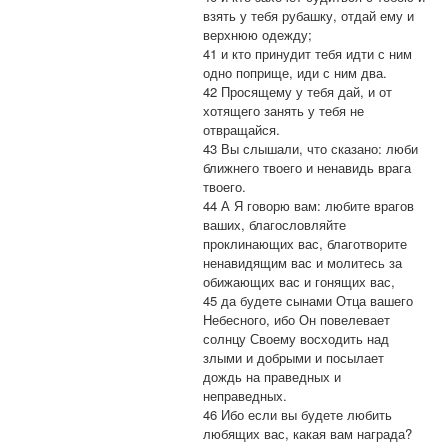
взять у тебя рубашку, отдай ему и
верхнюю одежду;
41 и кто принудит тебя идти с ним
одно поприще, иди с ним два.
42 Просящему у тебя дай, и от
хотящего занять у тебя не
отвращайся.
43 Вы слышали, что сказано: люби
ближнего твоего и ненавидь врага
твоего.
44 А Я говорю вам: любите врагов
ваших, благословляйте
проклинающих вас, благотворите
ненавидящим вас и молитесь за
обижающих вас и гонящих вас,
45 да будете сынами Отца вашего
Небесного, ибо Он повелевает
солнцу Своему восходить над
злыми и добрыми и посылает
дождь на праведных и
неправедных.
46 Ибо если вы будете любить
любящих вас, какая вам награда?