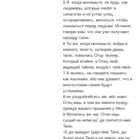
5 И, когда молишься, не будь, как
лицемеры, которые любят в
синагогах и на углах улиц,
останавливаясь, молиться, чтобы
показаться перед людьми. Истинно
говорю вам, что они уже получают
награду свою.
6 Ты же, когда молишься, войди в
комнату твою и, затворив дверь
твою, помолись Отцу твоему,
Который втайне; и Отец твой,
видящий тайное, воздаст тебе явно.
7 А молясь, не говорите лишнего,
как язычники, ибо они думают, что в
многословии своем будут
услышаны;
8 не уподобляйтесь им, ибо знает
Отец ваш, в чем вы имеете нужду,
прежде вашего прошения у Него.
9 Молитесь же так: Отче наш,
сущий на небесах! да святится имя
Твое;
10 да приидет Царствие Твое; да
будет воля Твоя и на земле, как на