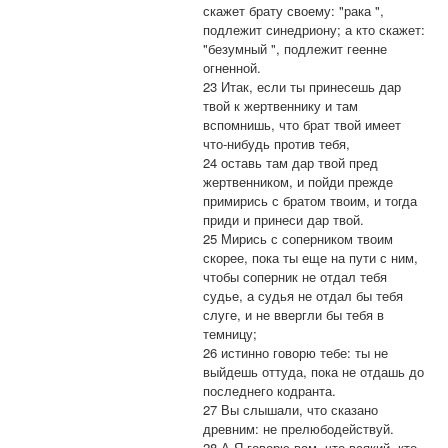
скажет брату своему: "рака ",
подлежит синедриону; а кто скажет:
"безумный ", подлежит геенне
огненной.
23 Итак, если ты принесешь дар
твой к жертвеннику и там
вспомнишь, что брат твой имеет
что-нибудь против тебя,
24 оставь там дар твой пред
жертвенником, и пойди прежде
примирись с братом твоим, и тогда
приди и принеси дар твой.
25 Мирись с соперником твоим
скорее, пока ты еще на пути с ним,
чтобы соперник не отдал тебя
судье, а судья не отдал бы тебя
слуге, и не ввергли бы тебя в
темницу;
26 истинно говорю тебе: ты не
выйдешь оттуда, пока не отдашь до
последнего кодранта.
27 Вы слышали, что сказано
древним: не прелюбодействуй.
28 А Я говорю вам, что всякий, кто