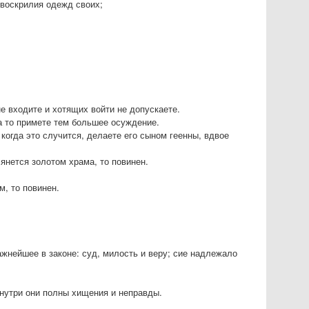
 воскрилия одежд своих;
е входите и хотящих войти не допускаете.
а то примете тем большее осуждение.
 когда это случится, делаете его сыном геенны, вдвое
лянется золотом храма, то повинен.
м, то повинен.
ажнейшее в законе: суд, милость и веру; сие надлежало
внутри они полны хищения и неправды.