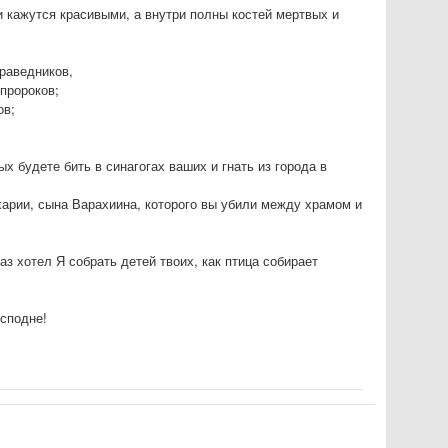
и кажутся красивыми, а внутри полны костей мертвых и
.
праведников,
 пророков;
ов;
ых будете бить в синагогах ваших и гнать из города в
ахарии, сына Варахиина, которого вы убили между храмом и
 хотел Я собрать детей твоих, как птица собирает
осподне!