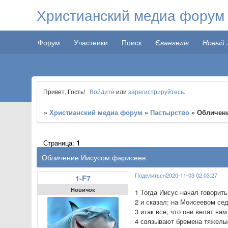
Христианский медиа форум
Форум
Участники
Поиск
Євангеліє
Новый 
Привет, Гость!
Войдите
или
зарегистрируйтесь
.
»
Христианский медиа форум
»
Пастырство
»
Обличен
Страница:
1
Обличение Иисусом фарисеев
Поделиться
2020-11-03 02:03:27
1-F7
Новичок
1 Тогда Иисус начал говорит
2 и сказал: на Моисеевом се
3 итак все, что они велят ва
4 связывают бремена тяжелые