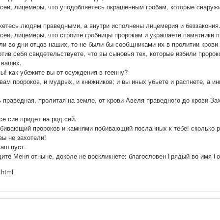
исеи, лицемеры, что уподобляетесь окрашенным гробам, которые снаруж
ажетесь людям праведными, а внутри исполнены лицемерия и беззакония
исеи, лицемеры, что строите гробницы пророкам и украшаете памятники 
ли во дни отцов наших, то не были бы сообщниками их в пролитии крови
отив себя свидетельствуете, что вы сыновья тех, которые избили пророк
 ваших.
ы! как убежите вы от осуждения в геенну?
вам пророков, и мудрых, и книжников; и вы иных убьете и распнете, а ин
вь праведная, пролитая на земле, от крови Авеля праведного до крови З
се сие придет на род сей.
бивающий пророков и камнями побивающий посланных к тебе! сколько раз
вы не захотели!
ваш пуст.
дите Меня отныне, доколе не воскликнете: благословен Грядый во имя Г
.html