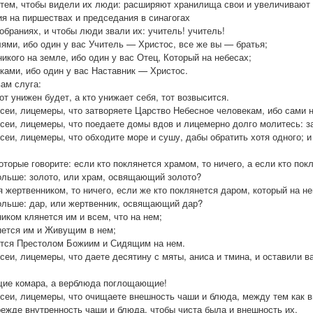
 тем, чтобы видели их люди: расширяют хранилища свои и увеличивают
я на пиршествах и председания в синагогах
обраниях, и чтобы люди звали их: учитель! учитель!
лями, ибо один у вас Учитель — Христос, все же вы — братья;
никого на земле, ибо один у вас Отец, Который на небесах;
иками, ибо один у вас Наставник — Христос.
вам слуга:
тот унижен будет, а кто унижает себя, тот возвысится.
исеи, лицемеры, что затворяете Царство Небесное человекам, ибо сами н
исеи, лицемеры, что поедаете домы вдов и лицемерно долго молитесь: з
сеи, лицемеры, что обходите море и сушу, дабы обратить хотя одного; и
оторые говорите: если кто поклянется храмом, то ничего, а если кто пок
ольше: золото, или храм, освящающий золото?
я жертвенником, то ничего, если же кто поклянется даром, который на не
ольше: дар, или жертвенник, освящающий дар?
иком клянется им и всем, что на нем;
нется им и Живущим в нем;
ется Престолом Божиим и Сидящим на нем.
сеи, лицемеры, что даете десятину с мяты, аниса и тмина, и оставили в
щие комара, а верблюда поглощающие!
исеи, лицемеры, что очищаете внешность чаши и блюда, между тем как 
режде внутренность чаши и блюда, чтобы чиста была и внешность их.