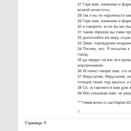
27 Горе вам, книжники и фар
всякой нечистоты;
28 так и вы по наружности к
29 Горе вам, книжники и фар
30 и говорите: если бы мы бы
31 таким образом вы сами пр
32 дополняйте же меру отцов
33 Змии, порождения ехиднин
34 Посему, вот, Я посылаю к 
город;
35 да придет на вас вся кро
жертвенником.
36 Истинно говорю вам, что в
37 Иерусалим, Иерусалим, из
птенцов своих под крылья, и 
38 Се, оставляется вам дом 
39 Ибо сказываю вам: не уви
***//www.amen.in.ua/chapter-23
0
Страница:
1