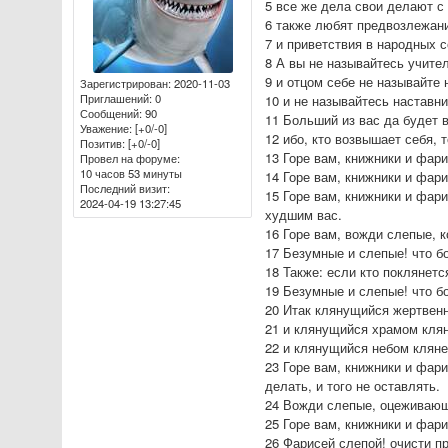
5 все же дела свои делают с
6 также любят предвозлежани
7 и приветствия в народных с
8 А вы не называйтесь учите
9 и отцом себе не называйте 
Зарегистрирован
: 2020-11-03
Приглашений:
0
10 и не называйтесь наставн
Сообщений:
90
11 Больший из вас да будет 
Уважение:
[+0/-0]
12 ибо, кто возвышает себя, 
Позитив:
[+0/-0]
13 Горе вам, книжники и фар
Провел на форуме:
10 часов 53 минуты
14 Горе вам, книжники и фар
Последний визит:
15 Горе вам, книжники и фари
2024-04-19 13:27:45
худшим вас.
16 Горе вам, вожди слепые, к
17 Безумные и слепые! что б
18 Также: если кто поклянетс
19 Безумные и слепые! что б
20 Итак клянущийся жертвенн
21 и клянущийся храмом кля
22 и клянущийся небом клян
23 Горе вам, книжники и фари
делать, и того не оставлять.
24 Вожди слепые, оцеживаю
25 Горе вам, книжники и фар
26 Фарисей слепой! очисти п