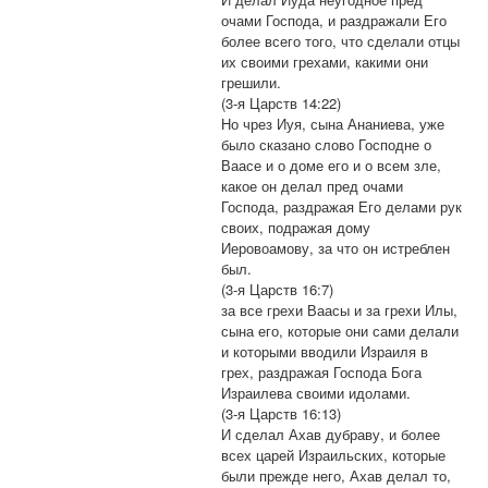
очами Господа, и раздражали Его
более всего того, что сделали отцы
их своими грехами, какими они
грешили.
(3-я Царств 14:22)
Но чрез Иуя, сына Ананиева, уже
было сказано слово Господне о
Ваасе и о доме его и о всем зле,
какое он делал пред очами
Господа, раздражая Его делами рук
своих, подражая дому
Иеровоамову, за что он истреблен
был.
(3-я Царств 16:7)
за все грехи Ваасы и за грехи Илы,
сына его, которые они сами делали
и которыми вводили Израиля в
грех, раздражая Господа Бога
Израилева своими идолами.
(3-я Царств 16:13)
И сделал Ахав дубраву, и более
всех царей Израильских, которые
были прежде него, Ахав делал то,