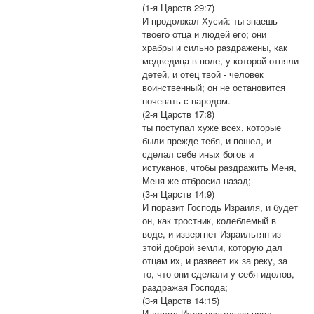
(1-я Царств 29:7)
И продолжал Хусий: ты знаешь
твоего отца и людей его; они
храбры и сильно раздражены, как
медведица в поле, у которой отняли
детей, и отец твой - человек
воинственный; он не остановится
ночевать с народом.
(2-я Царств 17:8)
ты поступал хуже всех, которые
были прежде тебя, и пошел, и
сделал себе иных богов и
истуканов, чтобы раздражить Меня,
Меня же отбросил назад;
(3-я Царств 14:9)
И поразит Господь Израиля, и будет
он, как тростник, колеблемый в
воде, и извергнет Израильтян из
этой доброй земли, которую дал
отцам их, и развеет их за реку, за
то, что они сделали у себя идолов,
раздражая Господа;
(3-я Царств 14:15)
И делал Иуда неугодное пред