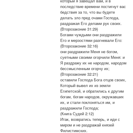
который я завещал вам, и в
последствие времени постигнут вас
бедствия за то, что вы будете
делать зло пред очами Господа,
раздражая Его делами рук своих.
(Второзаконие 31:29)
Богами чуждыми они раздражили
Его и мерзостями разгневали Его:
(Второзаконие 32:16)
они раздражили Меня не богом,
суетными своими огорчили Меня: и
Я раздражу их не народом, народом
бессмысленным огорчу их;
(Второзаконие 32:21)
оставили Господа Бога отцов своих,
Который вывел их из земли
Египетской, и обратились к другим
богам, богам народов, окружавших
их, и стали поклоняться им, и
раздражили Господа;
(Книга Судей 2:12)
Итак, возвратись теперь, и иди с
миром и не раздражай князей
Филистимских.