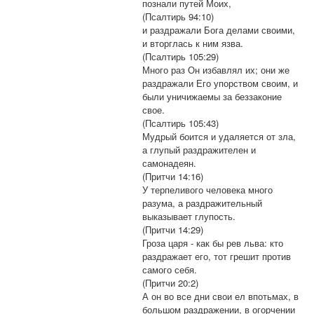
познали путей Моих,
(Псалтирь 94:10)
и раздражали Бога делами своими,
и вторглась к ним язва.
(Псалтирь 105:29)
Много раз Он избавлял их; они же
раздражали Его упорством своим, и
были уничижаемы за беззаконие
свое.
(Псалтирь 105:43)
Мудрый боится и удаляется от зла,
а глупый раздражителен и
самонадеян.
(Притчи 14:16)
У терпеливого человека много
разума, а раздражительный
выказывает глупость.
(Притчи 14:29)
Гроза царя - как бы рев льва: кто
раздражает его, тот грешит против
самого себя.
(Притчи 20:2)
А он во все дни свои ел впотьмах, в
большом раздражении, в огорчении