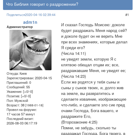
Что Библия говорит о раздрожении?
Поделиться
2020-04-16 02:39:44
1
adm1n
И сказал Господь Моисею: доколе
Администратор
будет раздражать Меня народ сей?
и доколе будет он не верить Мне
при всех знамениях, которые делал
Я среди его?
(Числа 14:11)
не увидят земли, которую Я с
клятвою обещал отцам их; все,
раздражавшие Меня, не увидят ее;
Откуда:
Киев
(Числа 14:23)
Зарегистрирован
: 2020-04-15
Если же родятся у тебя сыны и
Приглашений:
0
Сообщений:
55
сыны у сынов твоих, и, долго жив
Уважение:
[+0/-0]
на земле, вы развратитесь и
Позитив:
[+0/-0]
сделаете изваяние, изображающее
Пол:
Мужской
что-либо, и сделаете зло сие пред
Возраст:
38
[1988-01-18]
Провел на форуме:
очами Господа, Бога вашего, и
17 часов 57 минут
раздражите Его,
Последний визит:
(Второзаконие 4:25)
2026-08-03 06:17:19
Помни, не забудь, сколько ты
раздражал Господа, Бога твоего, в