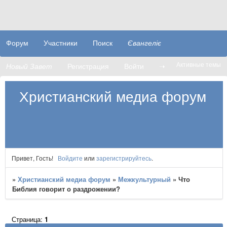
Форум
Участники
Поиск
Євангеліє
Активные темы
Новый Завет
Регистрация
Войти
➝
Христианский медиа форум
Привет, Гость!
Войдите
или
зарегистрируйтесь
.
»
Христианский медиа форум
»
Межкультурный
»
Что
Библия говорит о раздрожении?
Страница:
1