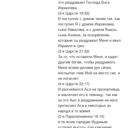
что раздражает Господа Бога
Израилева.
(3-я Царств 16:33)
И поступлю с домом твоим так, как
поступил Я с домом Иеровоама,
сына Наватова, и с домом Ваасы,
сына Ахиина, за оскорбление,
которым ты раздражил Меня и ввел
Израиля в грех.
(3-я Царств 21:22)
За то, что оставили Меня, и кадят
другим богам, чтобы раздражать
Меня всеми делами рук своих,
воспылал гнев Мой на место сие, и
не погаснет.
(4-я Царств 22:17)
И разгневался Аса на прозорливца,
и заключил его в темницу, так как
за это был в раздражении на него;
притеснял Аса и некоторых из
народа в то время.
(2-я Паралипоменон 16:10)
и по всем городам Иудиным
устроил высоты для каждения