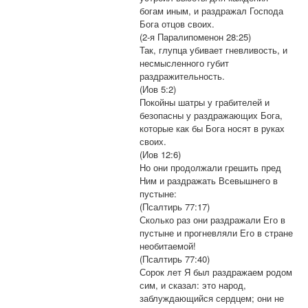
богам иным, и раздражал Господа
Бога отцов своих.
(2-я Паралипоменон 28:25)
Так, глупца убивает гневливость, и
несмысленного губит
раздражительность.
(Иов 5:2)
Покойны шатры у грабителей и
безопасны у раздражающих Бога,
которые как бы Бога носят в руках
своих.
(Иов 12:6)
Но они продолжали грешить пред
Ним и раздражать Всевышнего в
пустыне:
(Псалтирь 77:17)
Сколько раз они раздражали Его в
пустыне и прогневляли Его в стране
необитаемой!
(Псалтирь 77:40)
Сорок лет Я был раздражаем родом
сим, и сказал: это народ,
заблуждающийся сердцем; они не