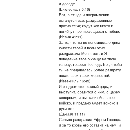
и досаде.
(Екклесиаст 5:16)
Вот, в стыде и посрамлении
останутся все, раздраженные
против тебя; будут как ничто и
погибнут препирающиеся с тобою.
(Исаия 41:11)
За то, что ты не вспомнила о днях
юности твоей и всем этим
раздражала Меня, вот, и Я
поведение твое обращу на твою
голову, говорит Господь Бог, чтобы
ты не предавалась более разврату
после всех твоих мерзостей.
(Иезекииль 16:43)
И раздражится южный царь, и
выступит, сразится с ним, с царем
северным, и выставит большое
войско, и предано будет войско в
руки его.
(Даниил 11:11)
Сильно раздражил Ефрем Господа
и за то кровь его оставит на нем, и