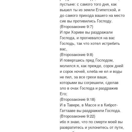
пустыне: с самого того дня, как
вышел ты из земли Египетской, и
до самого прихода вашего на место
сие вы противились Господу.
(Второзаконие 9:7)
И при Хориве вы раздражали
Господа, и прогневался на вас
Господь, так что хотел истребить
вас,
(Второзаконие 9:8)
И повергшись пред Господом,
молился я, как прежде, сорок дней
и сорок ночей, хлеба не ел и воды
не пил, за все грехи ваши,
которыми вы согрешили, сделав
зло в очах Господа и раздражив
Его;
(Второзаконие 9:18)
И в Тавере, в Массе и в Киброт-
Гаттааве вы раздражили Господа.
(Второзаконие 9:22)
ибо я знаю, что по смерти моей вы
развратитесь и уклонитесь от пути,