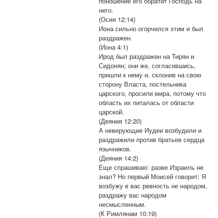
поношение его обратит Господь на
него.
(Осия 12:14)
Иона сильно огорчился этим и был
раздражен.
(Иона 4:1)
Ирод был раздражен на Тирян и
Сидонян; они же, согласившись,
пришли к нему и, склонив на свою
сторону Власта, постельника
царского, просили мира, потому что
область их питалась от области
царской.
(Деяния 12:20)
А неверующие Иудеи возбудили и
раздражили против братьев сердца
язычников.
(Деяния 14:2)
Еще спрашиваю: разве Израиль не
знал? Но первый Моисей говорит: Я
возбужу в вас ревность не народом,
раздражу вас народом
несмысленным.
(К Римлянам 10:19)