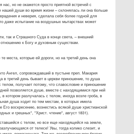
 нас, но не окажется просто приятной встречей с
е нашей души во время жизни – склонялась ли она больше
ерадения и неверия, сделала себя более годной для
что даже испытание на воздушных мытарствах может
ти, так и Страшного Суда в конце света, – внешний
о отношению к Богу и духовным существам.
е места, которые ей дороги, но на третий день она
 что Ангел, сопровождавший в пустыне преп. Макария
а в третий день бывает в церкви приношение, то душа
с телом, получает потому, что славословие и приношение
х дней позволяется душе, вместе с находящимися при ней
 в котором разлучалась с телом, иногда возле гроба, в
льная душа ходит по тем местам, в которых имела
ие Его воскресению, вознестись всякой душе христианской
ных и грешных", "Христ. чтение", август 1831).
ставшейся с телом, но все еще находящейся на земле,
азлучающаяся от телесе! Увы, тогда колико слезит, и
е имать помогающаго. Тем же, возлюблении мои братие,