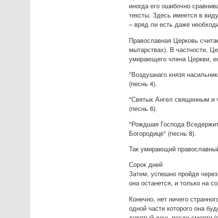
иногда его ошибочно сравнив
тексты. Здесь имеется в виду
– вряд ли есть даже необход
Православная Церковь считае
мытарствах). В частности, Ц
умирающего члена Церкви, е
"Воздушнаго князя насильник
(песнь 4).
"Святых Ангел священным и ч
(песнь 6).
"Рождшая Господа Вседержите
Богородице" (песнь 8).
Так умирающий православный
Сорок дней
Затем, успешно пройдя через
она останется, и только на с
Конечно, нет ничего странно
одной части которого она бу
девятый день после смерти (