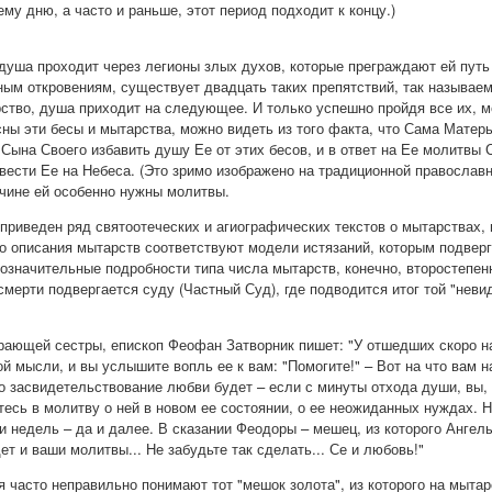
ему дню, а часто и раньше, этот период подходит к концу.)
 душа проходит через легионы злых духов, которые преграждают ей путь
ным откровениям, существует двадцать таких препятствий, так называем
рство, душа приходит на следующее. И только успешно пройдя все их, 
асны эти бесы и мытарства, можно видеть из того факта, что Сама Матер
Сына Своего избавить душу Ее от этих бесов, и в ответ на Ее молитвы
вести Ее на Небеса. (Это зримо изображено на традиционной православн
ичине ей особенно нужны молитвы.
 приведен ряд святоотеческих и агиографических текстов о мытарствах,
о описания мытарств соответствуют модели истязаний, которым подвер
означительные подробности типа числа мытарств, конечно, второстепен
мерти подвергается суду (Частный Суд), где подводится итог той "невид
ающей сестры, епископ Феофан Затворник пишет: "У отшедших скоро на
ой мысли, и вы услышите вопль ее к вам: "Помогите!" – Вот на что вам 
 засвидетельствование любви будет – если с минуты отхода души, вы, о
тесь в молитву о ней в новом ее состоянии, о ее неожиданных нуждах. Н
 недель – да и далее. В сказании Феодоры – мешец, из которого Ангелы
ет и ваши молитвы... Не забудьте так сделать... Се и любовь!"
я часто неправильно понимают тот "мешок золота", из которого на мыта