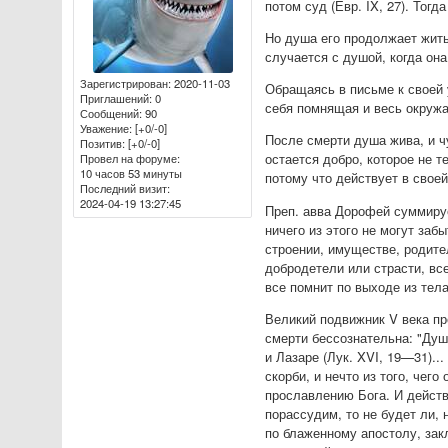
потом суд (Евр. IX, 27). Тог
Но душа его продолжает жить
случается с душой, когда он
Зарегистрирован
: 2020-11-03
Обращаясь в письме к своей 
Приглашений:
0
себя помнящая и весь окружа
Сообщений:
90
Уважение:
[+0/-0]
После смерти душа жива, и ч
Позитив:
[+0/-0]
остается добро, которое не 
Провел на форуме:
10 часов 53 минуты
потому что действует в своей
Последний визит:
2024-04-19 13:27:45
Преп. авва Дорофей суммирует
ничего из этого не могут забы
строении, имуществе, родител
добродетели или страсти, все 
все помнит по выходе из тела
Великий подвижник V века пр
смерти бессознательна: "Душ
и Лазаре (Лук. XVI, 19—31)..
скорби, и нечто из того, че
прославлению Бога. И действ
порассудим, то не будет ли, 
по блаженному апостолу, закл