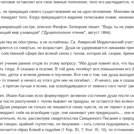
да человек оставляет все свои земные попечения; тело его распадается,
, не прекращая своего существования ни на одно мгновение. Многими я
а покидает тело. Когда прекращается видение телесными очами, начинае
умирающей сестре, епископ Феофан Затворник пишет: "Ведь ты не умреш
ющий мир узнающая" ("Душеполезное чтение", август 1894).
увства ее обострены, а не ослаблены. Св. Амвросий Медиоланский учит
теряется со смертью, но возрастает. Душа не удерживается никакими пр
 собственной сфере без всякой связи с телом, которое ей, скорее, бремя
 учение ранних отцов по этому вопросу: "Ибо души помнят все, что было
ть тогда. А сказано в псалме: В той день погибнут вся помышления его (П
ях, детях и всяком деянии и поучении. Все сие о том, как душа выходит
то помнит и ничего из этого для нее не погибает... И ничего, как я сказ
, и притом лучше и яснее, как освободившаяся от земного сего тела" (а
еп. Иоанн Кассиан ясно формулирует активное состояние души после см
и после разлучения с телом бывают не праздны, не остаются без всякого
. Души умерших не только не лишаются своих чувств, но не теряют и рас
го ожидают себе на всеобщем суде, они начинают уже предвкушать... они
ительно, если, рассмотрев свидетельства Священного Писания о приро
не говорю, крайней глупостию, но безумием – хоть слегка подозревать, чт
ючается образ Божий и подобие (1 Кор. XI, 7; Кол. III, 10), по отложени