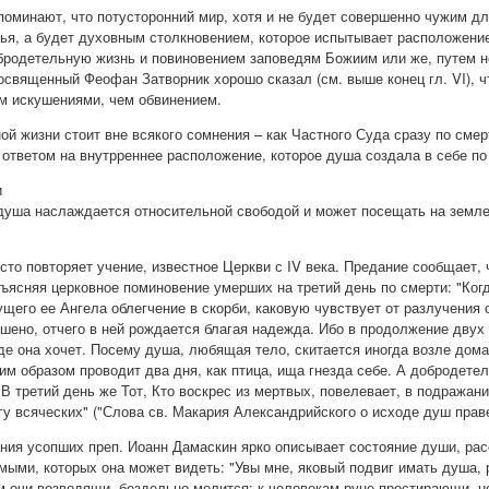
поминают, что потусторонний мир, хотя и не будет совершенно чужим для
ья, а будет духовным столкновением, которое испытывает расположени
бродетельную жизнь и повиновением заповедям Божиим или же, путем н
священный Феофан Затворник хорошо сказал (см. выше конец гл. VI), 
ем искушениями, чем обвинением.
ой жизни стоит вне всякого сомнения – как Частного Суда сразу по смер
 ответом на внутрреннее расположение, которое душа создала в себе п
и
душа наслаждается относительной свободой и может посещать на земле т
.
сто повторяет учение, известное Церкви с IV века. Предание сообщает,
бъясняя церковное поминовение умерших на третий день по смерти: "Когд
ущего ее Ангела облегчение в скорби, каковую чувствует от разлучения 
ршено, отчего в ней рождается благая надежда. Ибо в продолжение дву
де она хочет. Посему душа, любящая тело, скитается иногда возле дома,
ким образом проводит два дня, как птица, ища гнезда себе. А добродете
 В третий день же Тот, Кто воскрес из мертвых, повелевает, в подражан
у всяческих" ("Слова св. Макария Александрийского о исходе душ правед
ния усопших преп. Иоанн Дамаскин ярко описывает состояние души, рас
ыми, которых она может видеть: "Увы мне, яковый подвиг имать душа, р
м очи возводящи, бездельно молится: к человекам руце простирающи, н