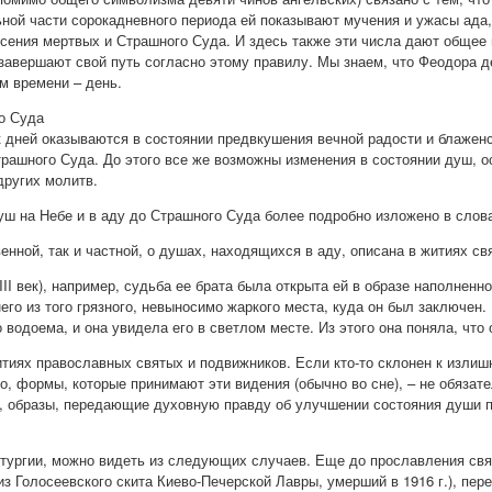
льной части сорокадневного периода ей показывают мучения и ужасы ада,
есения мертвых и Страшного Суда. И здесь также эти числа дают общее
завершают свой путь согласно этому правилу. Мы знаем, что Феодора 
м времени – день.
о Суда
 дней оказываются в состоянии предвкушения вечной радости и блаженст
рашного Суда. До этого все же возможны изменения в состоянии душ, 
других молитв.
уш на Небе и в аду до Страшного Суда более подробно изложено в слов
енной, так и частной, о душах, находящихся в аду, описана в житиях св
II век), например, судьба ее брата была открыта ей в образе наполненн
него из того грязного, невыносимо жаркого места, куда он был заключен
о водоема, и она увидела его в светлом месте. Из этого она поняла, что
тиях православных святых и подвижников. Если кто-то склонен к излиш
но, формы, которые принимают эти видения (обычно во сне), – не обязат
е, образы, передающие духовную правду об улучшении состояния души 
тургии, можно видеть из следующих случаев. Еще до прославления свят
из Голосеевского скита Киево-Печерской Лавры, умерший в 1916 г.), пе