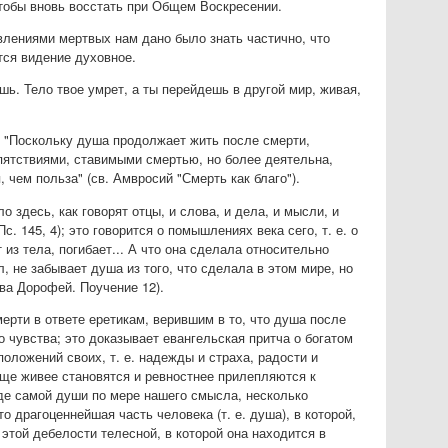
 чтобы вновь восстать при Общем Воскресении.
влениями мертвых нам дано было знать частично, что
тся видение духовное.
ь. Тело твое умрет, а ты перейдешь в другой мир, живая,
: "Поскольку душа продолжает жить после смерти,
епятствиями, ставимыми смертью, но более деятельна,
, чем польза" (св. Амвросий "Смерть как благо").
 здесь, как говорят отцы, и слова, и дела, и мысли, и
с. 145, 4); это говорится о помышлениях века сего, т. е. о
 из тела, погибает... А что она сделала относительно
ал, не забывает душа из того, что сделала в этом мире, но
вва Дорофей. Поучение 12).
ерти в ответе еретикам, верившим в то, что душа после
 чувства; это доказывает евангельская притча о богатом
положений своих, т. е. надежды и страха, радости и
 еще живее становятся и ревностнее прилепляются к
де самой души по мере нашего смысла, несколько
о драгоценнейшая часть человека (т. е. душа), в которой,
и этой дебелости телесной, в которой она находится в