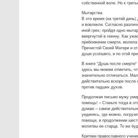
собственной воле. Но к треть
Мытарства
В это время (на третий день)
и вовлекли. Согласно различ
иной грех; пройдя одно мыта
ввергнутой в геенну. Как уж
приближении смерти, молила 
Пречистой Своей Матери и от
души усопшего, и по этой пр
В книге "Душа после смерти"
здесь мы можем отметить, чт
значительно отличаться. Мал
действительно вскоре после с
против падших духов.
Продолжая письмо мужу умир
помощь! – Станьте тогда в эт
думаю – самое действительно
уединясь, где можно, погрузи
помощи, в продолжении шести
молитвы ее старца. То же буд
Критики православного учени