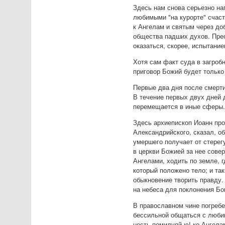
Здесь нам снова серьезно на
любимыми "на курорте" счаст
к Ангелам и святым через до
общества падших духов. Прео
оказаться, скорее, испытани
Хотя сам факт суда в загробн
приговор Божий будет только
Первые два дня после смерт
В течение первых двух дней 
перемещается в иные сферы
Здесь архиепископ Иоанн про
Александрийского, сказал, о
умершего получает от стерег
в церкви Божией за нее сове
Ангелами, ходить по земле, г
который положено тело; и та
обыкновение творить правду.
на небеса для поклонения Бог
В православном чине погребе
бессильной общаться с любим
несть помилуяй ю! ко Ангела