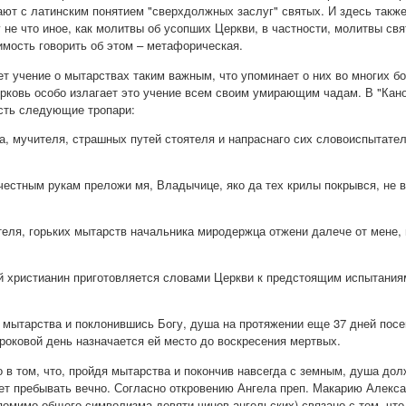
ают с латинским понятием "сверхдолжных заслуг" святых. И здесь такж
 не что иное, как молитвы об усопших Церкви, в частности, молитвы свя
имость говорить об этом – метафорическая.
т учение о мытарствах таким важным, что упоминает о них во многих бо
ерковь особо излагает это учение всем своим умирающим чадам. В "Кан
сть следующие тропари:
а, мучителя, страшных путей стоятеля и напраснаго сих словоиспытател
естным рукам преложи мя, Владычице, яко да тех крилы покрывся, не в
ля, горьких мытарств начальника миродержца отжени далече от мене, в
 христианин приготовляется словами Церкви к предстоящим испытания
 мытарства и поклонившись Богу, душа на протяжении еще 37 дней посе
ороковой день назначается ей место до воскресения мертвых.
го в том, что, пройдя мытарства и покончив навсегда с земным, душа д
дет пребывать вечно. Согласно откровению Ангела преп. Макарию Алекс
помимо общего символизма девяти чинов ангельских) связано с тем, что