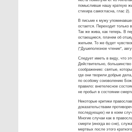
помысливше нашу краткую жи
стихира самогласна, глас 2).
В письме к мужу упоминавше
остается. Переходит только в
Так же жива, как теперь. В п
остающиеся, плачем об отшед
жильем. То же будет чувствов
("Душеполезное чтение", авгу
Следует иметь в виду, что э
Действительно, большинство 
соображению: святые, которы
где они творили добрые дела
по особому соизволению Божи
правило: внетелесное состоя
не пробыл в состоянии смерт
Некоторые критики православ
доказательствами противореч
последующих) ни в коем случ
Многие случаи как в правосл
смерти (иногда во сне), слу
мертвых после этого кратког