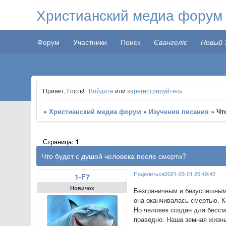
Христианский медиа форум
Форум
Участники
Поиск
Євангеліє
Новый 
Привет, Гость!
Войдите
или
зарегистрируйтесь
.
»
Христианский медиа форум
»
Изучения писания
»
Чт
Страница:
1
Что будет с душой человека после смерти?
Поделиться
2021-03-01 20:49:40
1-F7
Новичок
Безграничным и безуспешным
она оканчивалась смертью. К
Но человек создан для бессм
праведно. Наша земная жизнь