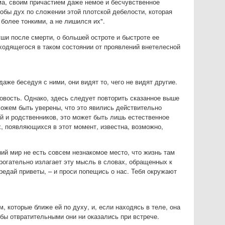
ма, своим причастием даже немое и бесчувственное
обы дух по сложении этой плотской дебелости, которая
более тонкими, а не лишился их".
и после смерти, о большей остроте и быстроте ее
ходящегося в таком состоянии от проявлений внетелесной
же беседуя с ними, они видят то, чего не видят другие.
овость. Однако, здесь следует повторить сказанное выше
 можем быть уверены, что это явились действительно
й и родственников, это может быть лишь естественное
, появляющихся в этот момент, известна, возможно,
ий мир не есть совсем незнакомое место, что жизнь там
рогательно излагает эту мысль в словах, обращенных к
редай приветы, – и проси попещись о нас. Тебя окружают
, которые ближе ей по духу, и, если находясь в теле, она
 бы отвратительными они ни оказались при встрече.