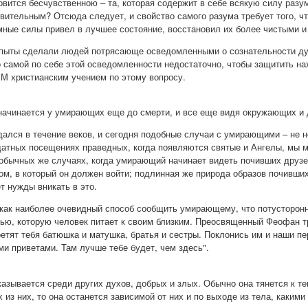
овится бесчувственною – та, которая содержит в себе всякую силу разу
вительным? Отсюда следует, и свойство самого разума требует того, чт
мные силы привел в лучшее состояние, восстановил их более чистыми и 
пыты сделали людей потрясающе осведомленными о сознательности душ
 самой по себе этой осведомленности недостаточно, чтобы защитить на
М христианским учением по этому вопросу.
начинается у умирающих еще до смерти, и все еще видя окружающих и да
лся в течение веков, и сегодня подобные случаи с умирающими – не н
лагодатных посещениях праведных, когда появляются святые и Ангелы, мы
 обычных же случаях, когда умирающий начинает видеть почивших друзе
м, в который он должен войти; подлинная же природа образов почивших
т нужды вникать в это.
т как наиболее очевидный способ сообщить умирающему, что потусторонн
ью, которую человек питает к своим близким. Преосвященный Феофан т
етят тебя батюшка и матушка, братья и сестры. Поклонись им и наши пе
ми приветами. Там лучше тебе будет, чем здесь".
азывается среди других духов, добрых и злых. Обычно она тянется к тем
из них, то она останется зависимой от них и по выходе из тела, какими