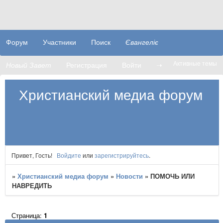
Форум
Участники
Поиск
Євангеліє
Активные темы
Новый Завет
Регистрация
Войти
➝
Христианский медиа форум
Привет, Гость!
Войдите
или
зарегистрируйтесь
.
»
Христианский медиа форум
»
Новости
»
​​ПОМОЧЬ ИЛИ
НАВРЕДИТЬ
Страница:
1