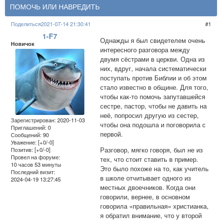
​​ПОМОЧЬ ИЛИ НАВРЕДИТЬ
Поделиться
2021-07-14 21:30:41
1
1-F7
Однажды я был свидетелем очень
Новичок
интересного разговора между
двумя сёстрами в церкви. Одна из
них, вдруг, начала систематически
поступать против Библии и об этом
стало известно в общине. Для того,
чтобы как-то помочь запутавшейся
сестре, пастор, чтобы не давить на
неё, попросил другую из сестер,
Зарегистрирован
: 2020-11-03
чтобы она подошла и поговорила с
Приглашений:
0
первой.
Сообщений:
90
Уважение:
[+0/-0]
Разговор, мягко говоря, был не из
Позитив:
[+0/-0]
Провел на форуме:
тех, что стоит ставить в пример.
10 часов 53 минуты
Это было похоже на то, как учитель
Последний визит:
в школе отчитывает одного из
2024-04-19 13:27:45
местных двоечников. Когда они
говорили, вернее, в основном
говорила «правильная» христианка,
я обратил внимание, что у второй