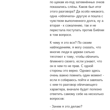
по щекам из-под затемнённых очков
показались слёзы. Каков был итог
этого разговора? Да особо никакого,
одна «обличила» другую и пошла с
чувством выполненного долга, ну а
вторая - к сожалению, так и не
перестала поступать против Библии
в том вопросе.
К чему я это все? По своим
наблюдениям, я могу сказать, что
многие люди в церкви сильно
тяготеют к тому, чтобы обличить
ближнего своего, если узнают, что
он в чем-то не прав. С одной
стороны это верно. Однако здесь
очень важно помнить один момент -
если я собираюсь пойти и завязать
с кем-то разговор обличающего
характера, вначале будет полезно
ответить самому себе на несколько
вопросов:
⁃ Зачем я это делаю?