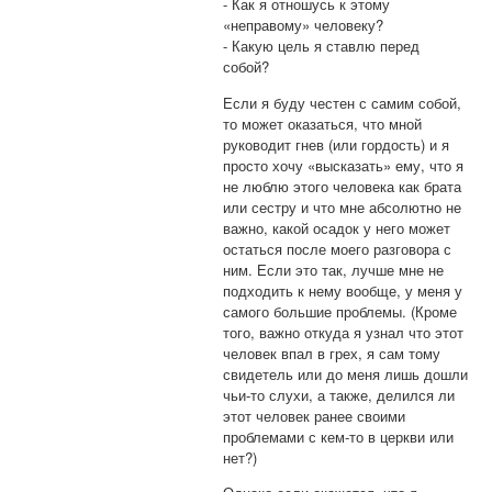
⁃ Как я отношусь к этому
«неправому» человеку?
⁃ Какую цель я ставлю перед
собой?
Если я буду честен с самим собой,
то может оказаться, что мной
руководит гнев (или гордость) и я
просто хочу «высказать» ему, что я
не люблю этого человека как брата
или сестру и что мне абсолютно не
важно, какой осадок у него может
остаться после моего разговора с
ним. Если это так, лучше мне не
подходить к нему вообще, у меня у
самого большие проблемы. (Кроме
того, важно откуда я узнал что этот
человек впал в грех, я сам тому
свидетель или до меня лишь дошли
чьи-то слухи, а также, делился ли
этот человек ранее своими
проблемами с кем-то в церкви или
нет?)