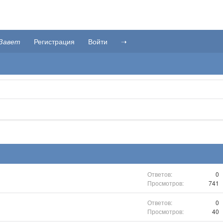
Завет
Регистрация
Войти
➝
0
741
0
40