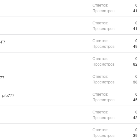
0
41
0
41
0
-F7
49
0
82
0
777
38
0
х
pro777
45
0
42
0
39