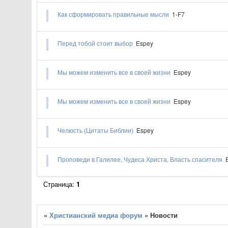
Как сформировать правильные мысли
1-F7
Перед тобой стоит выбор
Espey
Мы можем изменить все в своей жизни
Espey
Мы можем изменить все в своей жизни
Espey
Челюсть (Цитаты Библии)
Espey
Проповеди в Галилее, Чудеса Христа, Власть спасителя
Страница:
1
»
Христианский медиа форум
»
Новости