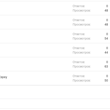
0
48
0
48
0
54
0
44
0
63
0
Espey
50