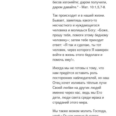
бесов изгоняйте; даром получили,
даром давайте." - Мат. 10:1,5,7-8.
Так происходит и в нашей жизни.
Бывает, заметишь какого-то
несчастного и нуждающегося
человека и молишься Богу: «Боже,
прошу тебя, помоги этому бедному
человеку»; затем тебе приходит
ответ: «Я так и сделаю, ты тот
человек, через которого Я намерен
войти в жизнь этого бедолаги и
помочь ему!».
Иногда мы не готовы к тому, что
нам придётся оставить роль
посторонних наблюдателей, но наш
Отец хочет изливать тёплые лучи
Своей любви на других людей
именно через нас, ведь мы Его
дети, люди света среди мрака и
страданий этого мира.
Мы также можем молить Господа,
чтобы Он как можно быстрее