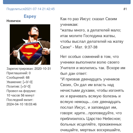
Поделиться
2021-07-14 21:42:45
1
Espey
Как-то раз Иисус сказал Своим
Новичок
ученикам:
"жатвы много, а делателей мало;
итак молите Господина жатвы,
чтобы выслал делателей на жатву
Свою" - Мат. 9:37-38
Нет особых сомнений в том, что
ученики выполнили волю своего
Учителя и молились так. Вскоре им
Зарегистрирован
: 2020-10-31
был дан ответ:
Приглашений:
0
Сообщений:
68
"И призвав двенадцать учеников
Уважение:
[+0/-0]
Своих, Он дал им власть над
Позитив:
[+0/-0]
нечистыми духами, чтобы изгонять
Провел на форуме:
10 часов 56 минут
их и врачевать всякую болезнь и
Последний визит:
всякую немощь...сих двенадцать
2024-04-10 18:03:46
послал Иисус, и заповедал им,
говоря: идите...проповедуйте, что
приблизилось Царство Небесное;
больных исцеляйте, прокаженных
очищайте, мертвых воскрешайте,