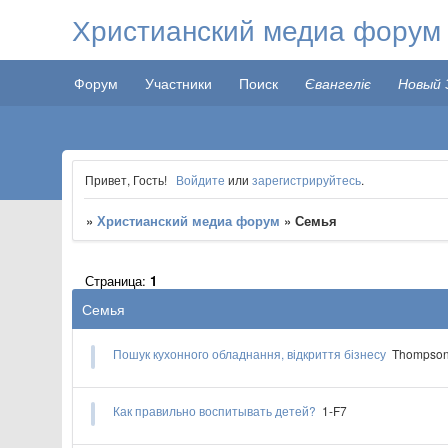
Христианский медиа форум
Форум
Участники
Поиск
Євангеліє
Новый 
Привет, Гость!
Войдите
или
зарегистрируйтесь
.
»
Христианский медиа форум
»
Семья
Страница:
1
Семья
Пошук кухонного обладнання, відкриття бізнесу
Thompson
Как правильно воспитывать детей?
1-F7