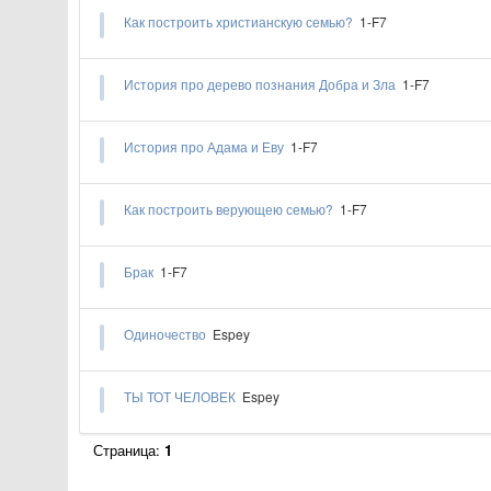
Как построить христианскую семью?
1-F7
История про дерево познания Добра и Зла
1-F7
История про Адама и Еву
1-F7
Как построить верующею семью?
1-F7
Брак
1-F7
Одиночество
Espey
​​ТЫ ТОТ ЧЕЛОВЕК
Espey
Страница:
1