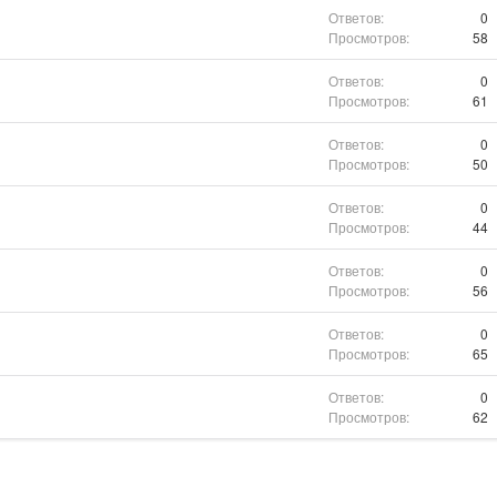
0
58
0
61
0
50
0
44
0
56
0
65
0
62