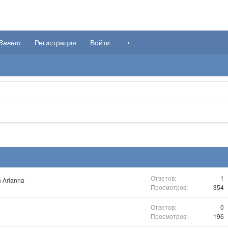
Завет
Регистрация
Войти
➝
1
 Arianna
354
0
196