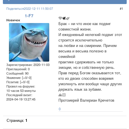
Поделиться
2022-12-11 11:50:07
1
1-F7
💚🕊🌿
Новичок
Брак – ни что иное как подвиг
совместной жизни.
И ежедневный нелегкий подвиг этот
строится исключительно
на любви и на смирении. Причем
весьма и весьма полезно в
семейной
практике сдерживать не только
Зарегистрирован
: 2020-11-03
эмоции, но и собственную речь.
Приглашений:
0
Прав перед Богом оказывается тот,
Сообщений:
90
Уважение:
[+0/-0]
кто из двоих способен вовремя
Позитив:
[+0/-0]
умолкнуть или вообще чаще других
Провел на форуме:
держать язык за зубами.
10 часов 53 минуты
🙏🏻
Последний визит:
2024-04-19 13:27:45
Протоиерей Валериан Кречетов
0
Страница:
1