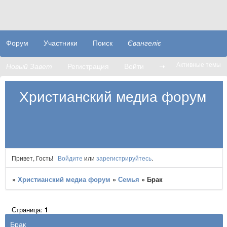
Форум
Участники
Поиск
Євангеліє
Активные темы
Новый Завет
Регистрация
Войти
➝
Христианский медиа форум
Привет, Гость!
Войдите
или
зарегистрируйтесь
.
»
Христианский медиа форум
»
Семья
»
Брак
Страница:
1
Брак