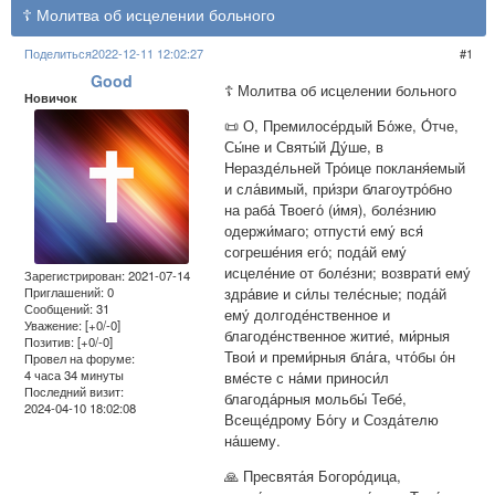
☦ Молитва об исцелении больного
Поделиться
2022-12-11 12:02:27
1
Good
☦ Молитва об исцелении больного
Новичок
📜 О, Премилосе́рдый Бо́же, О́тче,
Сы́не и Святы́й Ду́ше, в
Неразде́льней Тро́ице покланя́емый
и сла́вимый, при́зри благоутро́бно
на раба́ Твоего́ (и́мя), боле́знию
одержи́маго; отпусти́ ему́ вся́
согреше́ния его́; пода́й ему́
исцеле́ние от боле́зни; возврати́ ему́
Зарегистрирован
: 2021-07-14
здра́вие и си́лы теле́сные; пода́й
Приглашений:
0
Сообщений:
31
ему́ долгоде́нственное и
Уважение:
[+0/-0]
благоде́нственное житие́, ми́рныя
Позитив:
[+0/-0]
Твои́ и преми́рныя бла́га, что́бы о́н
Провел на форуме:
4 часа 34 минуты
вме́сте с на́ми приноси́л
Последний визит:
благода́рныя мольбы́ Тебе́,
2024-04-10 18:02:08
Всеще́дрому Бо́гу и Созда́телю
на́шему.
🙏 Пресвята́я Богоро́дица,