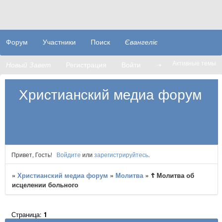
Форум
Участники
Поиск
Євангеліє
Активные темы
Новый Завет
Регистрация
Войти
➝
Христианский медиа форум
Привет, Гость!
Войдите
или
зарегистрируйтесь
.
»
Христианский медиа форум
»
Молитва
»
☦ Молитва об
исцелении больного
Страница:
1