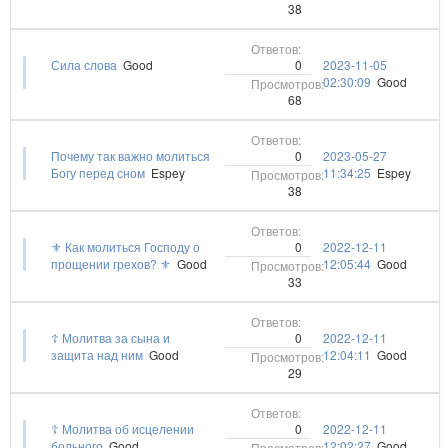
38
0
Сила слова
Good
2023-11-05
02:30:09
Good
68
0
Почему так важно молиться
2023-05-27
Богу перед сном
Espey
11:34:25
Espey
38
0
⚜ Как молиться Господу о
2022-12-11
прощении грехов? ⚜
Good
12:05:44
Good
33
0
☦️ Молитва за сына и
2022-12-11
защита над ним
Good
12:04:11
Good
29
0
☦ Молитва об исцелении
2022-12-11
больного
Good
12:02:27
Good