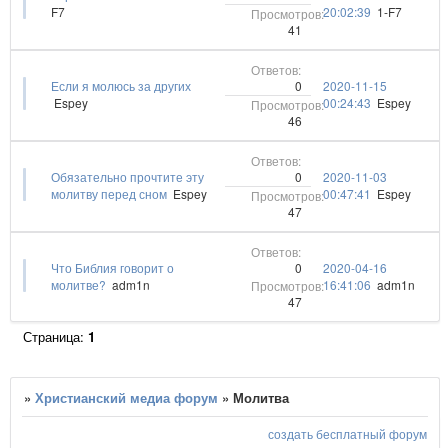
F7
20:02:39
1-F7
41
0
Если я молюсь за других
2020-11-15
Espey
00:24:43
Espey
46
0
Обязательно прочтите эту
2020-11-03
молитву перед сном
Espey
00:47:41
Espey
47
0
Что Библия говорит о
2020-04-16
молитве?
adm1n
16:41:06
adm1n
47
Страница:
1
»
Христианский медиа форум
»
Молитва
создать бесплатный форум