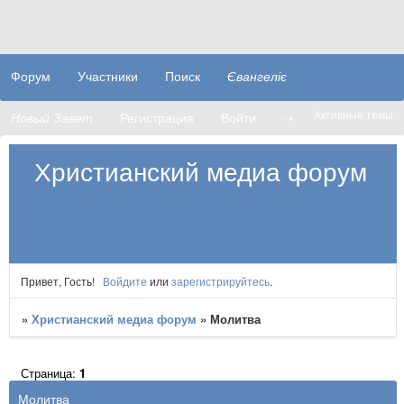
Форум
Участники
Поиск
Євангеліє
Активные темы
Новый Завет
Регистрация
Войти
➝
Христианский медиа форум
Привет, Гость!
Войдите
или
зарегистрируйтесь
.
»
Христианский медиа форум
»
Молитва
Страница:
1
Молитва