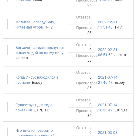
25
0
Молитва Господу Богу,
2022-12-11
читаемая утром
1-F7
11:51:46
1-F7
28
Бог хочет сегодня коснуться
0
2022-02-21
тысяч людей по всему миру
06:51:52
adm1n
adm1n
56
0
​​Когда Иисус находился в
2021-07-14
пустыне
Espey
21:45:47
Espey
35
0
Существует два вида
2021-07-14
покаяния
EXPERT
16:35:49
EXPERT
34
Что Библия говорит о
0
2021-03-08
прощении и милости /