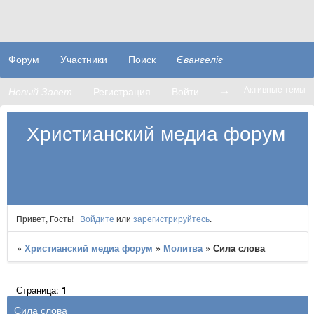
Форум
Участники
Поиск
Євангеліє
Активные темы
Новый Завет
Регистрация
Войти
➝
Христианский медиа форум
Привет, Гость!
Войдите
или
зарегистрируйтесь
.
»
Христианский медиа форум
»
Молитва
»
Сила слова
Страница:
1
Сила слова