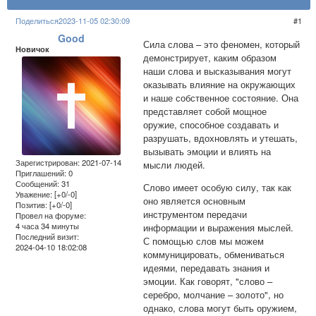
Поделиться
2023-11-05 02:30:09
1
Good
Сила слова – это феномен, который
Новичок
демонстрирует, каким образом
наши слова и высказывания могут
оказывать влияние на окружающих
и наше собственное состояние. Она
представляет собой мощное
оружие, способное создавать и
разрушать, вдохновлять и утешать,
вызывать эмоции и влиять на
Зарегистрирован
: 2021-07-14
мысли людей.
Приглашений:
0
Сообщений:
31
Слово имеет особую силу, так как
Уважение:
[+0/-0]
оно является основным
Позитив:
[+0/-0]
инструментом передачи
Провел на форуме:
4 часа 34 минуты
информации и выражения мыслей.
Последний визит:
С помощью слов мы можем
2024-04-10 18:02:08
коммуницировать, обмениваться
идеями, передавать знания и
эмоции. Как говорят, "слово –
серебро, молчание – золото", но
однако, слова могут быть оружием,