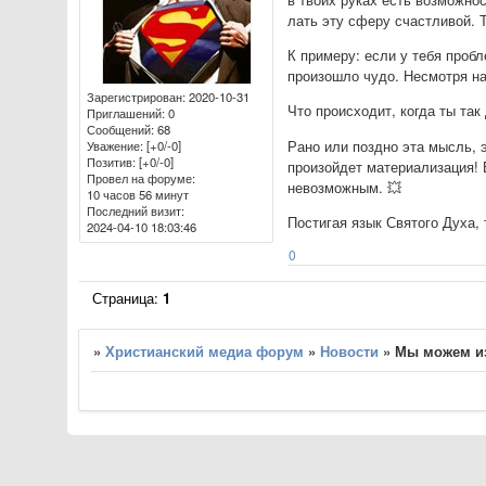
лать эту сферу счастливой. 
К примеру: если у тебя проб
произошло чудо. Несмотря на 
Зарегистрирован
: 2020-10-31
Что происходит, когда ты так
Приглашений:
0
Сообщений:
68
Рано или поздно эта мысль, 
Уважение:
[+0/-0]
Позитив:
[+0/-0]
произойдет материализация! 
Провел на форуме:
невозможным. 💥
10 часов 56 минут
Последний визит:
Постигая язык Святого Духа,
2024-04-10 18:03:46
0
Страница:
1
»
Христианский медиа форум
»
Новости
»
Мы можем из