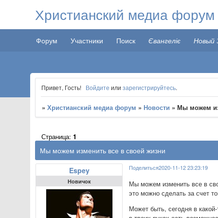
Христианский медиа форум
Форум
Участники
Поиск
Євангеліє
Новый 
Привет, Гость!
Войдите
или
зарегистрируйтесь
.
»
Христианский медиа форум
»
Новости
»
Мы можем из
Страница:
1
Мы можем изменить все в своей жизни
Поделиться
2020-11-12 23:23:19
Espey
Новичок
Мы можем изменить все в сво
это можно сделать за счет то
Может быть, сегодня в какой-
в твоих руках есть возможнос