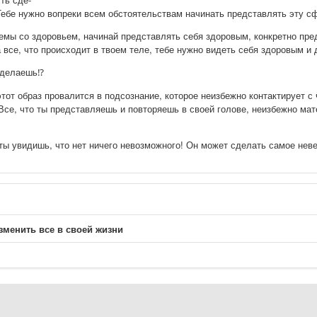
Тебе нужно вопреки всем обстоятельствам начинать представлять эту сф
лемы со здоровьем, начинай представлять себя здоровым, конкретно пред
все, что происходит в твоем теле, тебе нужно видеть себя здоровым и д
 делаешь⁉️
этот образ провалится в подсознание, которое неизбежно контактирует с
Все, что ты представляешь и повторяешь в своей голове, неизбежно мат
 ты увидишь, что нет ничего невозможного! Он может сделать самое неве
менить все в своей жизни