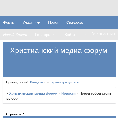
Форум
Участники
Поиск
Євангеліє
Активные темы
Новый Завет
Регистрация
Войти
➝
Христианский медиа форум
Привет, Гость!
Войдите
или
зарегистрируйтесь
.
»
Христианский медиа форум
»
Новости
»
Перед тобой стоит
выбор
Страница:
1