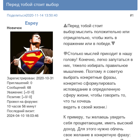
Перед тобой стоит выбор
Поделиться
2020-11-14 13:50:40
1
Espey
🔺Перед тобой стоит
Новичок
выбор:мыслить положительно или
отрицательно, чтобы жить в
поражении или в победе.🔻
💬Столько мыслей приходит в нашу
голову! Конечно, легко запутаться в
них, тяжело избирать правильное
мышление. Поэтому я советую
выбрать конкретные фразы,
Зарегистрирован
: 2020-10-31
конкретно сформулировать
Приглашений:
0
Сообщений:
68
исповедание в определенную
Уважение:
[+0/-0]
сферу жизни, чтобы говорить то,
Позитив:
[+0/-0]
что ты хочешь
Провел на форуме:
10 часов 56 минут
видеть в своей жизни.❕
Последний визит:
2024-04-10 18:03:46
К примеру, ты желаешь увидеть
себя процветающим, иметь высокий
доход. Для этого нужно облечь
свое желание в конкретную фразу: