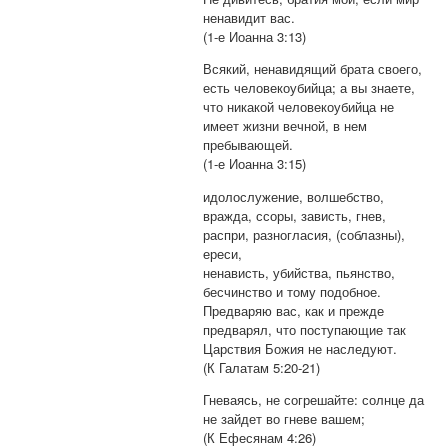
ненавидит вас.
(1-е Иоанна 3:13)
Всякий, ненавидящий брата своего,
есть человекоубийца; а вы знаете,
что никакой человекоубийца не
имеет жизни вечной, в нем
пребывающей.
(1-е Иоанна 3:15)
идолослужение, волшебство,
вражда, ссоры, зависть, гнев,
распри, разногласия, (соблазны),
ереси,
ненависть, убийства, пьянство,
бесчинство и тому подобное.
Предваряю вас, как и прежде
предварял, что поступающие так
Царствия Божия не наследуют.
(К Галатам 5:20-21)
Гневаясь, не согрешайте: солнце да
не зайдет во гневе вашем;
(К Ефесянам 4:26)