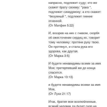
напрасно, подлежит суду; кто же
скажет брату своему: "рака ",
подлежит синедриону; а кто скажет:
"безумный ", подлежит геенне
огненной.
(От Матфея 5:22)
И, воззрев на них с гневом, скорбя
об ожесточении сердец их, говорит
тому человеку: протяни руку твою.
Он протянул, и стала рука его
здорова, как другая.
(От Марка 3:5)
И будете ненавидимы всеми за имя
Мое; претерпевший же до конца
спасется.
(От Марка 13:13)
и будете ненавидимы всеми за имя
Мое,
(От Луки 21:17)
Итак, братия мои возлюбленные,
всякий человек да будет скор на