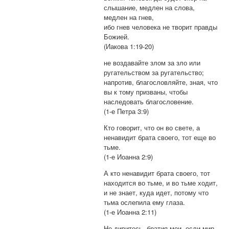
слышание, медлен на слова,
медлен на гнев,
ибо гнев человека не творит правды
Божией.
(Иакова 1:19-20)
не воздавайте злом за зло или
ругательством за ругательство;
напротив, благословляйте, зная, что
вы к тому призваны, чтобы
наследовать благословение.
(1-е Петра 3:9)
Кто говорит, что он во свете, а
ненавидит брата своего, тот еще во
тьме.
(1-е Иоанна 2:9)
А кто ненавидит брата своего, тот
находится во тьме, и во тьме ходит,
и не знает, куда идет, потому что
тьма ослепила ему глаза.
(1-е Иоанна 2:11)
Не дивитесь, братия мои, если мир