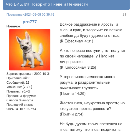
Что БИБЛИЯ говорит о Гневе и Ненавести
Поделиться
2021-03-08 05:39:18
1
pro777
Всякое раздражение и ярость, и
Новичок
гнев, и крик, и злоречие со всякою
злобою да будут удалены от вас;
(К Ефесянам 4:31)
А кто неправо поступит, тот получит
по своей неправде, у Него нет
лицеприятия.
(К Колоссянам 3:25)
Зарегистрирован
: 2020-10-31
У терпеливого человека много
Приглашений:
0
разума, а раздражительный
Сообщений:
22
Уважение:
[+0/-0]
выказывает глупость.
Позитив:
[+0/-0]
(Притчи 14:29)
Провел на форуме:
6 часов 3 минуты
Жесток гнев, неукротима ярость; но
Последний визит:
кто устоит против ревности?
2024-04-10 19:57:14
(Притчи 27:4)
Не будь духом твоим поспешен на
гнев, потому что гнев гнездится в