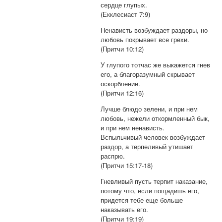
сердце глупых.
(Екклесиаст 7:9)
Ненависть возбуждает раздоры, но
любовь покрывает все грехи.
(Притчи 10:12)
У глупого тотчас же выкажется гнев
его, а благоразумный скрывает
оскорбление.
(Притчи 12:16)
Лучше блюдо зелени, и при нем
любовь, нежели откормленный бык,
и при нем ненависть.
Вспыльчивый человек возбуждает
раздор, а терпеливый утишает
распрю.
(Притчи 15:17-18)
Гневливый пусть терпит наказание,
потому что, если пощадишь его,
придется тебе еще больше
наказывать его.
(Притчи 19:19)