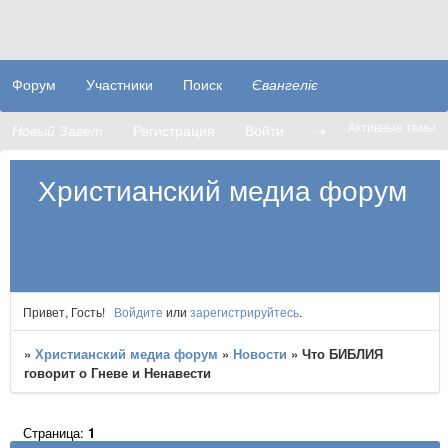
Форум
Участники
Поиск
Євангеліє
Активные темы
Новый Завет
Регистрация
Войти
➝
Христианский медиа форум
Привет, Гость!
Войдите
или
зарегистрируйтесь
.
»
Христианский медиа форум
»
Новости
»
Что БИБЛИЯ
говорит о Гневе и Ненавести
Страница:
1