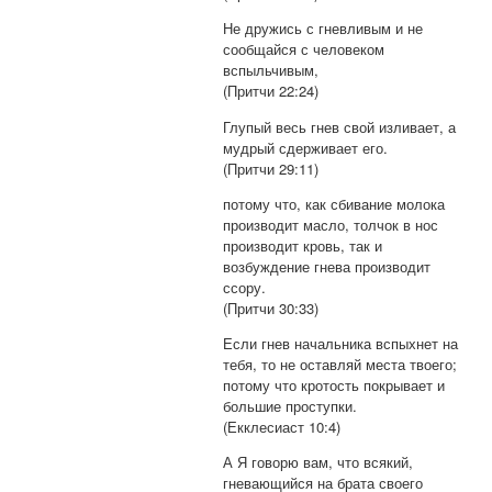
Не дружись с гневливым и не
сообщайся с человеком
вспыльчивым,
(Притчи 22:24)
Глупый весь гнев свой изливает, а
мудрый сдерживает его.
(Притчи 29:11)
потому что, как сбивание молока
производит масло, толчок в нос
производит кровь, так и
возбуждение гнева производит
ссору.
(Притчи 30:33)
Если гнев начальника вспыхнет на
тебя, то не оставляй места твоего;
потому что кротость покрывает и
большие проступки.
(Екклесиаст 10:4)
А Я говорю вам, что всякий,
гневающийся на брата своего